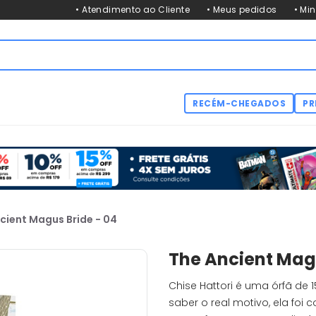
• Atendimento ao Cliente
• Meus pedidos
• Mi
RECÉM-CHEGADOS
PR
cient Magus Bride - 04
The Ancient Magu
Chise Hattori é uma órfã de 
saber o real motivo, ela foi