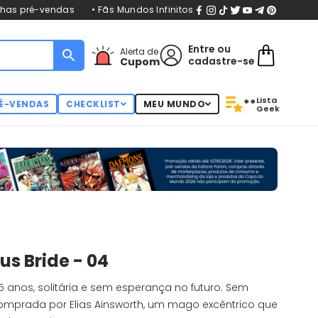
nhas pré-vendas
• Fãs Mundos Infinitos
Entre
ou
Alerta de
cadastre-se
Cupom
Lista
**
É-VENDAS
CHECKLIST
MEU MUNDO
Geek
s Bride - 04
15 anos, solitária e sem esperança no futuro. Sem
 comprada por Elias Ainsworth, um mago excêntrico que