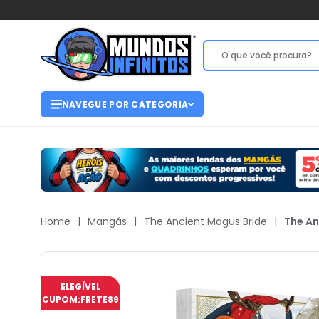
NAVEGUE POR CATEGORIA
Home
|
Mangás
|
The Ancient Magus Bride
|
The An
ELEGÍVEL
CUPOM:
FRETE89