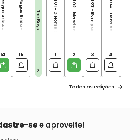
The Ancient Magus Bride - 14
The Ancient Magus Bride - 15
The Boys - Vol 01 - O Nome do Jogo
The Boys - Vol 02 - Mandando Ver
The Boys - Vol 03 - Bom para a Alma
The Boys - Vol 04 - Hora de Partir
The Boys - Vol 05 - Herogasm
The Boys
14
15
1
2
3
4
5
Todas as edições