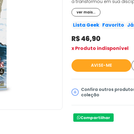
a transformou em sua discípu
Convocada por Lindel, Chise
ver mais...
Enquanto nossa heroína sofr
Ninho revela o passado de E
Lista Geek
Favorito
Já
despertar na Chise.?
R$ 46,90
The Ancient Magus Bride já 
Japão. O anime estreou em 
x Produto indisponível
24 episódios está disponível 
AVISE-ME
Confira outros produto
coleção
Compartilhar