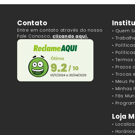
Contato
Instit
Entre em contato através do nosso
• Quem 
Fale Conosco,
clicando aqui.
• Trabal
• Polític
• Polític
• Termos
• Prazos 
• Trocas 
• Meus P
• Minhas
• Fãs Mun
• Program
Loja M
• Localiz
• Horári