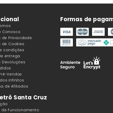
ucional
Formas de paga
Somos
he Conosco
as de Privacidade
as de Cookies
 e condições
de entrega
e Devoluções
edidos
 Pré-Vendas
dos Infinitos
a de Afiliados
etrô Santa Cruz
ação
os de Funcionamento