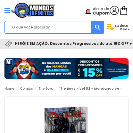
Alerta de
Cupom
Lista
**
Geek
HERÓIS EM AÇÃO: Descontos Progressivos de até 15% OFF + 
Home
|
Comics
|
The Boys
|
The Boys - Vol 02 - Mandando Ver