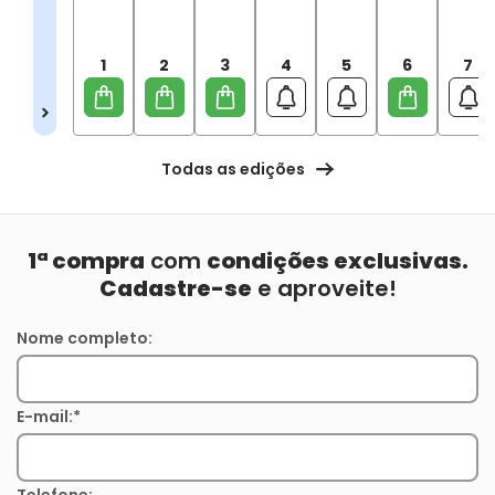
1
2
3
4
5
6
7
Todas as edições