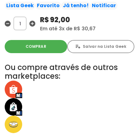
é outro. Depois, a equipe viaja para a Rússia, onde seus
Lista Geek
Favorito
Já tenho!
Notificar
adversários corporativos trabalham juntos com o crime
R$ 92,00
organizado, em uma grande conspiração que ameaça
sair mortalmente de controle. Ainda bem que os nossos
Em até
3x
de
R$ 30,67
heróis contam com a ajuda do Salsicha do Amor...
COMPRAR
Salvar na Lista Geek
Este volume reúne The Boys # 07 a 14.
Ou compre através de outros
marketplaces: