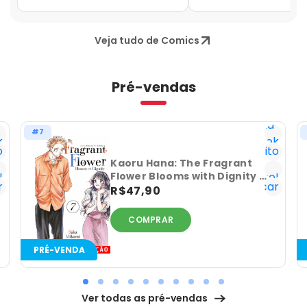
(09)
Veja tudo de Comics
Pré-vendas
Lista
#7
k
Geek
o
Favorito
Já
Kaoru Hana: The Fragrant
!
tenho!
Flower Blooms with Dignity -
r
Notificar
Volume 07
R$47,90
COMPRAR
PRÉ-VENDA
Ver todas as pré-vendas