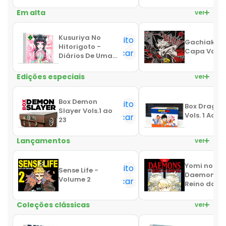
Em alta
ver mais
Kusuriya No
Favorito
Gachiakuta
Hitorigoto -
Capa Varia
Notificar
Diários De Uma
Apotecária - 02
Edições especiais
ver mais
Box Demon
Favorito
Box Dragon 
Slayer Vols.1 ao
Vols. 1 Ao 21
Notificar
23
Lançamentos
ver mais
Yomi no Tsu
Favorito
Sense Life -
Daemons d
Volume 2
Notificar
Reino das
Sombras Vol
Coleções clássicas
ver mais