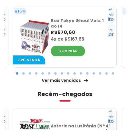
ta
Lista
#1 a 14
#
ek
Geek
ito
Favorito
Box Tokyo Ghoul Vols. 1
Já
ao 14
ho!
tenho!
R$670,60
car
Notificar
4x de R$167,65
COMPRAR
PRÉ-VENDA
Ver mais vendidos
Recém-chegados
ta
Lista
ek
Geek
ito
Favorito
Já
e
Asterix na Lusitânia (Nº 41