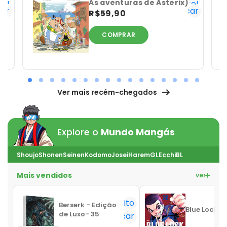
As aventuras de Asterix)
ho!
tenho!
car
Notificar
R$59,90
COMPRAR
Ver mais recém-chegados
Explore o
Mundo Mangás
Shoujo
Shonen
Seinen
Kodomo
Josei
Harem
GL
Ecchi
BL
Mais vendidos
ver mais
Favorito
Berserk - Edição
Blue Lock Vo
de Luxo- 35
Notificar