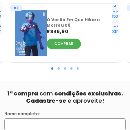
Lista
#8
k
Geek
o
Favorito
Já
O Verão Em Que Hikaru
Morreu 08
!
tenho!
r
Notificar
R$46,90
COMPRAR