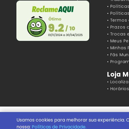
• Polític
• Polític
• Termos
• Prazos 
• Trocas 
• Meus P
• Minhas
• Fãs Mun
• Program
Loja M
• Localiz
• Horári
Mundos Infinitos - Publicações e Geek St
Usamos cookies para melhorar sua experiência. C
Conheça nossa Loja Física:
Rua Machado B
nossa:
Políticas de Privacidade.