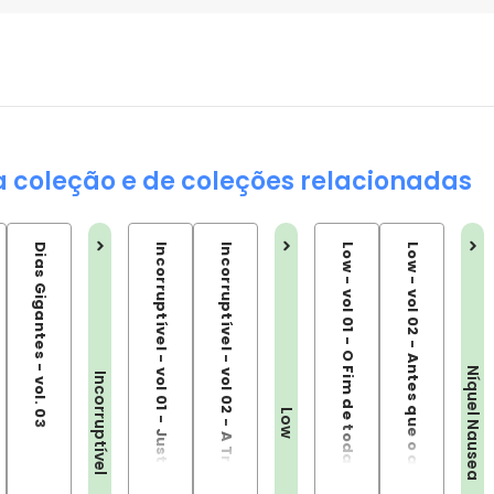
a coleção e de coleções relacionadas
Dias Gigantes - vol. 03
Incorruptível - vol 01 - Justiça a qualquer preço
Incorruptível - vol 02 - A Trilha da Redenção
Low - vol 01 - O Fim de toda a luz
Low - vol 02 - Antes que o alvorecer nos destrua
Níquel Nausea
Incorruptível
Low