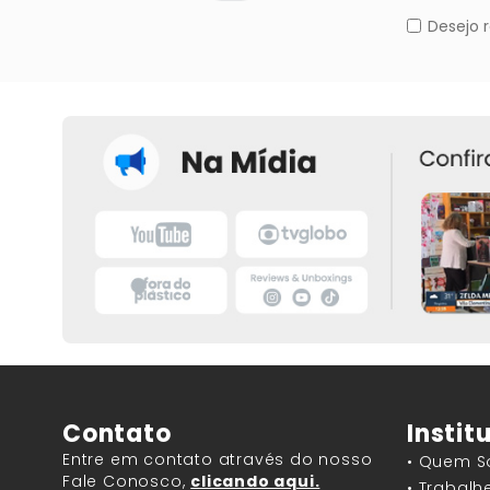
Contato
Instit
Entre em contato através do nosso
• Quem 
Fale Conosco,
clicando aqui.
• Trabal