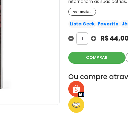
retornariam às suas pátria
riquezas. No entanto, por tr
ver mais...
disputas políticas e espion
Lista Geek
Favorito
Já
R$ 44,0
COMPRAR
Ou compre atrav