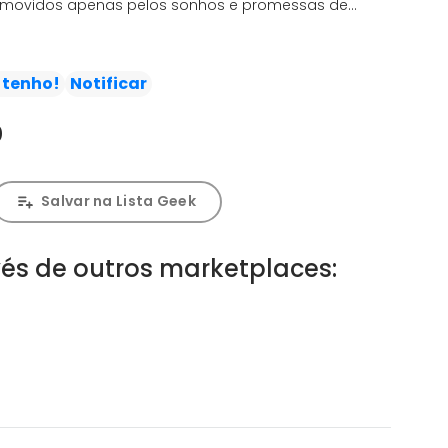
s, movidos apenas pelos sonhos e promessas de
ás dessas expedições europeias, houve muitas intrigas,
agem.
 tenho!
Notificar
0
Salvar na Lista Geek
és de outros marketplaces: