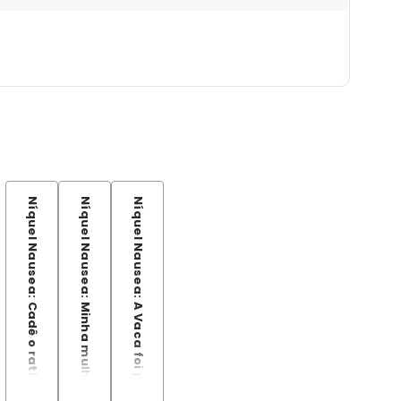
Níquel Nausea: Cadê o ratinho do Titio?
Níquel Nausea: Minha mulher é uma galinha
Níquel Nausea: A Vaca foi pro brejo