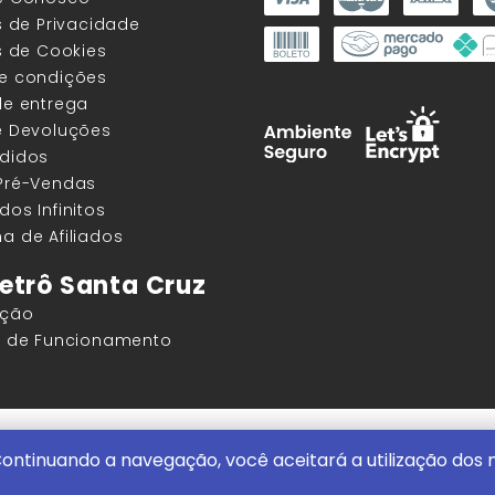
as de Privacidade
as de Cookies
 e condições
de entrega
e Devoluções
edidos
 Pré-Vendas
dos Infinitos
a de Afiliados
etrô Santa Cruz
ação
os de Funcionamento
ore |
ContentStuff Publicações e Assinaturas Ltda. CNPJ - 05.85
ontinuando a navegação, você aceitará a utilização dos
itencourt, 291 - Vila Clementino, São Paulo/SP, 04044-000