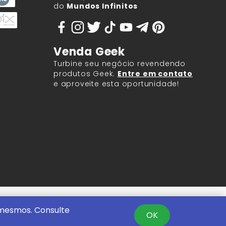
do
Mundos Infinitos
Venda Geek
Turbine seu negócio revendendo
produtos Geek.
Entre em contato
e aproveite esta oportunidade!
9.917/0001-60.
 mesmos. Consulte
OK