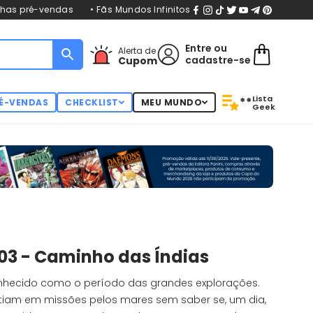
nhas pré-vendas
• Fãs Mundos Infinitos
Entre
ou
Alerta de
cadastre-se
Cupom
Lista
**
É-VENDAS
CHECKLIST
MEU MUNDO
Geek
. 03 - Caminho das Índias
conhecido como o período das grandes explorações.
iam em missões pelos mares sem saber se, um dia,