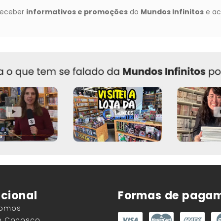
ucional
Formas de paga
Somos
he Conosco