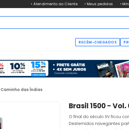
• Atendimento ao Cliente
• Meus pedidos
• Mi
RECÉM-CHEGADOS
PR
 - Caminho das Índias
Brasil 1500 - Vol
O final do século XV ficou 
Destemidos navegantes part