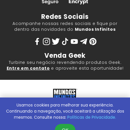
Redes Sociais
Acompanhe nossas redes sociais e fique por
dentro das novidades do
Mundos Infinitos
Venda Geek
Turbine seu negócio revendendo produtos Geek.
Entre em contato
e aproveite esta oportunidade!
Usamos cookies para melhorar sua experiência.
Mundos Infinitos - Publicações e Geek Store |
ContentStuff
Publicações e Assinaturas Ltda. CNPJ - 05.859.917/0001-60.
Continuando a navegação, você aceitará a utilização dos
Rua Machado Bitencourt, 291 -
Conheça nossa Loja Física:
mesmos. Consulte nossa:
Políticas de Privacidade.
Vila Clementino, São Paulo/SP, 04044-000