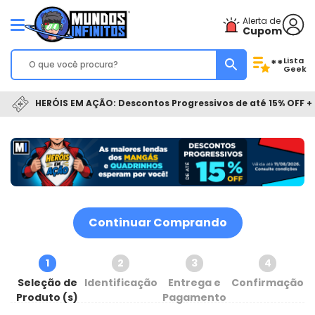
Alerta de
Cupom
Lista
**
Geek
HERÓIS EM AÇÃO: Descontos Progressivos de até 15% OFF + 
Continuar Comprando
1
2
3
4
Seleção de
Identificação
Entrega e
Confirmação
Produto (s)
Pagamento