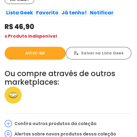
se diz mago.
Quando a entidade a acolhe em sua casa como
Lista Geek
Favorito
Já tenho!
Notificar
"discípula" e "noiva'', o tempo congelado da garota
R$ 46,90
começa a se mexer devagarinho... e ela está prestes a
começar uma nova e estranha vida, repleta de magia,
x Produto indisponível
fadas e outros seres de natureza mágica.
AVISE-ME
Salvar na Lista Geek
Ou compre através de outros
marketplaces:
Confira outros produtos da coleção
Alertas sobre novos produtos dessa coleção