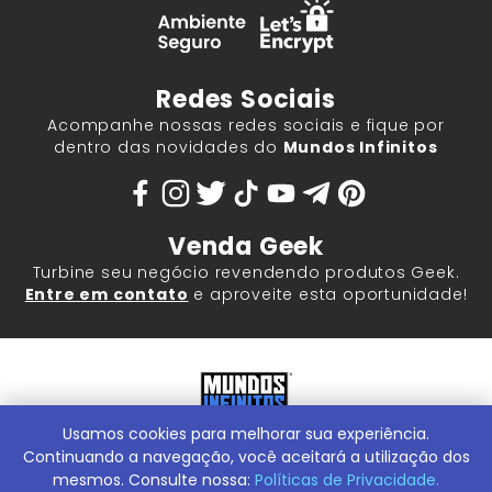
Redes Sociais
Acompanhe nossas redes sociais e fique por
dentro das novidades do
Mundos Infinitos
Venda Geek
Turbine seu negócio revendendo produtos Geek.
Entre em contato
e aproveite esta oportunidade!
Usamos cookies para melhorar sua experiência.
Mundos Infinitos - Publicações e Geek Store |
ContentStuff
Publicações e Assinaturas Ltda. CNPJ - 05.859.917/0001-60.
Continuando a navegação, você aceitará a utilização dos
Rua Machado Bitencourt, 291 -
Conheça nossa Loja Física:
mesmos. Consulte nossa:
Políticas de Privacidade.