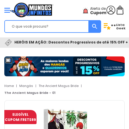
Alerta de
Cupom
Lista
**
Geek
HERÓIS EM AÇÃO: Descontos Progressivos de até 15% OFF + 
Home
|
Mangás
|
The Ancient Magus Bride
|
The Ancient Magus Bride - 01
ELEGÍVEL
CUPOM:
FRETE89