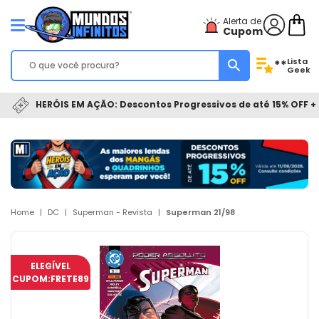
Alerta de
Cupom
Lista
**
Geek
HERÓIS EM AÇÃO: Descontos Progressivos de até 15% OFF + 
Home
|
DC
|
Superman - Revista
|
Superman 21/98
ELEGÍVEL
CUPOM:
FRETE89