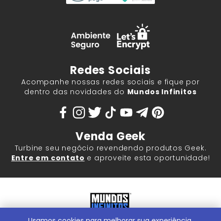
Redes Sociais
Acompanhe nossas redes sociais e fique por
dentro das novidades do
Mundos Infinitos
Venda Geek
Turbine seu negócio revendendo produtos Geek.
Entre em contato
e aproveite esta oportunidade!
Usamos cookies para melhorar sua experiência.
Mundos Infinitos - Publicações e Geek Store |
ContentStuff