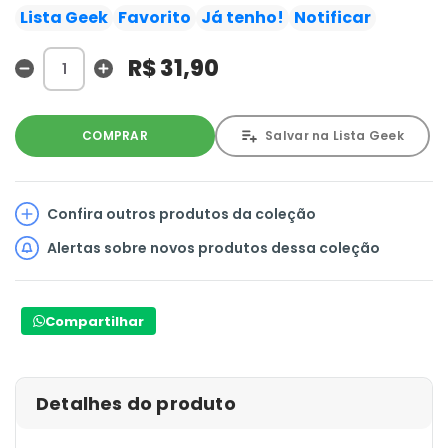
Mágico e, para isso, precisará contar com a ajuda de
Lista Geek
Favorito
Já tenho!
Notificar
Zatanna! E mais: continue a descoberta do passado de
Amanda Waller e as escolhas que fez até perder
R$ 31,90
completamente sua humanidade.
COMPRAR
Salvar na Lista Geek
Confira outros produtos da coleção
Alertas sobre novos produtos dessa coleção
Compartilhar
Detalhes do produto