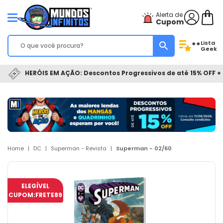
Alerta de
Cupom
Lista
**
Geek
HERÓIS EM AÇÃO: Descontos Progressivos de até 15% OFF + 
Home
|
DC
|
Superman - Revista
|
Superman - 02/60
ELEGÍVEL
CUPOM:
FRETE89