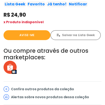
Krypton. Poderia haver outros kryptonianos no universo? E
Lista Geek
Favorito
Já tenho!
Notificar
ainda: Clark e Jonathan vão para o espaço em uma
R$ 24,90
missão de resgate.
x Produto indisponível
AVISE-ME
Salvar na Lista Geek
Ou compre através de outros
marketplaces:
Confira outros produtos da coleção
Alertas sobre novos produtos dessa coleção