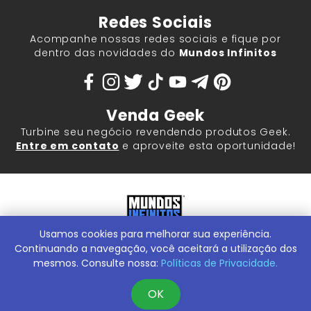
Redes Sociais
Acompanhe nossas redes sociais e fique por
dentro das novidades do
Mundos Infinitos
Venda Geek
Turbine seu negócio revendendo produtos Geek.
Entre em contato
e aproveite esta oportunidade!
Usamos cookies para melhorar sua experiência.
Mundos Infinitos - Publicações e Geek Store |
ContentStuff
Publicações e Assinaturas Ltda. CNPJ - 05.859.917/0001-60.
Continuando a navegação, você aceitará a utilização dos
Rua Machado Bitencourt, 291 -
Conheça nossa Loja Física:
mesmos. Consulte nossa:
Políticas de Privacidade.
Vila Clementino, São Paulo/SP, 04044-000
OK