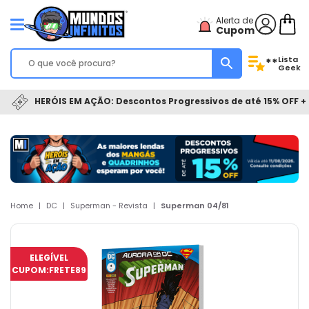
Alerta de
Cupom
Lista
**
Geek
HERÓIS EM AÇÃO: Descontos Progressivos de até 15% OFF + 
Home
|
DC
|
Superman - Revista
|
Superman 04/81
ELEGÍVEL
CUPOM:
FRETE89