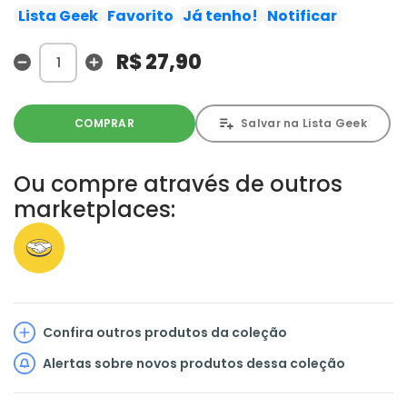
mundo de seu pai, Clark Kent, se tornará um ditador? E
Lista Geek
Favorito
Já tenho!
Notificar
ainda: Kal-El e Natasha Irons em uma batalha épica
contra o Metallo para salvar a vida do Aço!
R$ 27,90
COMPRAR
Salvar na Lista Geek
Ou compre através de outros
marketplaces:
Confira outros produtos da coleção
Alertas sobre novos produtos dessa coleção