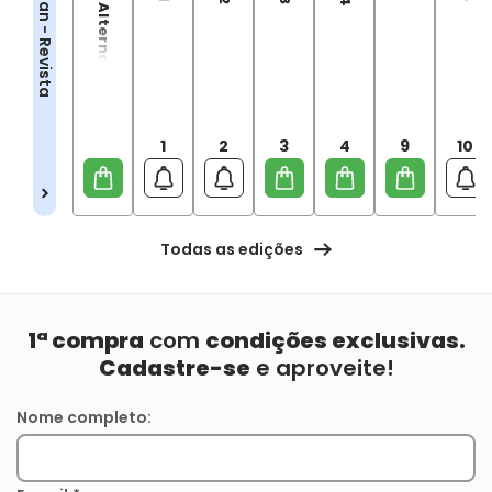
Superman - Revista
1
2
3
4
9
10
Todas as edições