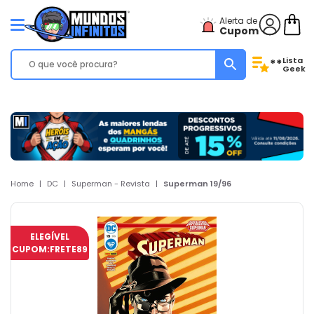
Alerta de
Cupom
Lista
**
Geek
Home
|
DC
|
Superman - Revista
|
Superman 19/96
ELEGÍVEL
CUPOM:
FRETE89