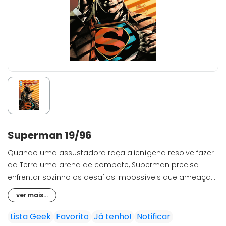
Superman 19/96
Quando uma assustadora raça alienígena resolve fazer
da Terra uma arena de combate, Superman precisa
enfrentar sozinho os desafios impossíveis que ameaçam
diversos lugares ao redor do mundo e a vida daqueles
ver mais...
que ama. Como campeão galático, o Homem de Aço
também precisa intervir numa batalha entre dois
Lista Geek
Favorito
Já tenho!
Notificar
impérios extraterrestres. e ele não tem escolha, pois o