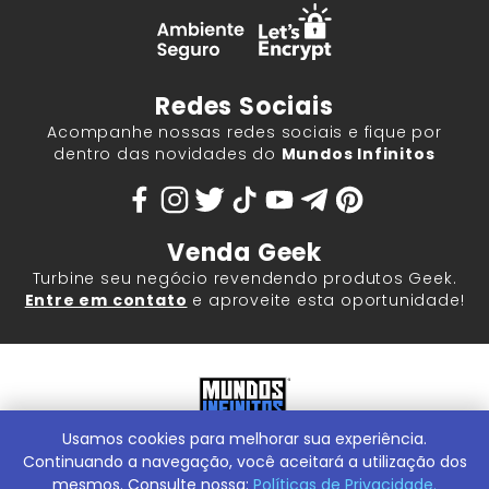
Redes Sociais
Acompanhe nossas redes sociais e fique por
dentro das novidades do
Mundos Infinitos
Venda Geek
Turbine seu negócio revendendo produtos Geek.
Entre em contato
e aproveite esta oportunidade!
Usamos cookies para melhorar sua experiência.
Mundos Infinitos - Publicações e Geek Store |
ContentStuff
Publicações e Assinaturas Ltda. CNPJ - 05.859.917/0001-60.
Continuando a navegação, você aceitará a utilização dos
Rua Machado Bitencourt, 291 -
Conheça nossa Loja Física:
mesmos. Consulte nossa:
Políticas de Privacidade.