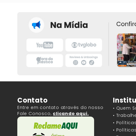
Contato
Instit
Entre em contato através do nosso
• Quem 
Fale Conosco,
clicando aqui.
• Trabal
• Polític
• Polític