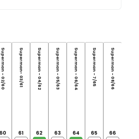
Superman - 02/60
Superman- 03/61
Superman - 04/62
Superman - 05/63
Superman - 06/64
Superman - 7/65
Superman - 08/66
Superman - 08/66
60
61
62
63
64
65
66
66V