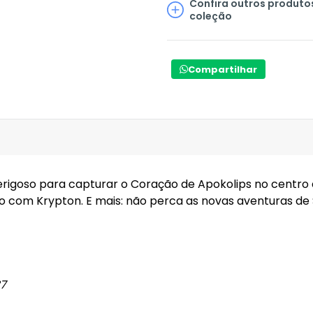
Confira outros produto
coleção
Compartilhar
rigoso para capturar o Coração de Apokolips no centro 
ão com Krypton. E mais: não perca as novas aventuras d
87