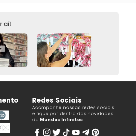
mento
Redes Sociais
Acompanhe nossas redes sociais
e fique por dentro das novidades
do
Mundos Infinitos