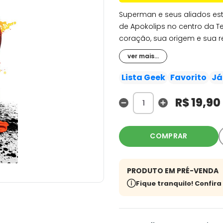
Superman e seus aliados es
de Apokolips no centro da T
coração, sua origem e sua r
aventuras de Superboy. Pri
ver mais...
Metrópolis.
Lista Geek
Favorito
Já
R$ 19,90
COMPRAR
PRODUTO EM PRÉ-VENDA
Fique tranquilo! Confir