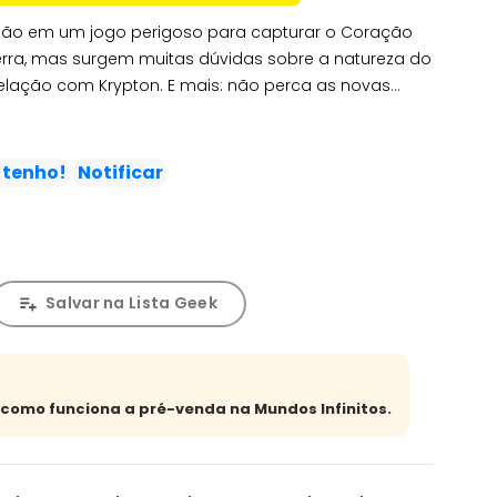
tão em um jogo perigoso para capturar o Coração
erra, mas surgem muitas dúvidas sobre a natureza do
elação com Krypton. E mais: não perca as novas
meira parada? Uma exposição sobre o amanhã de
 tenho!
Notificar
Salvar na Lista Geek
a como funciona a pré-venda na Mundos Infinitos.