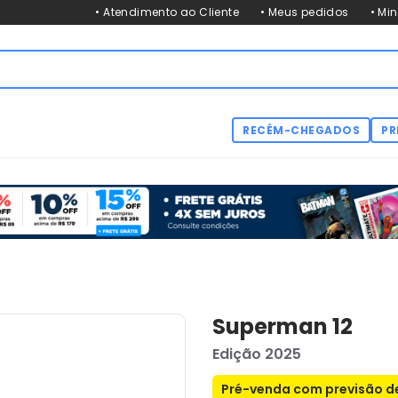
• Atendimento ao Cliente
• Meus pedidos
• Mi
RECÉM-CHEGADOS
PR
Superman 12
Edição 2025
Pré-venda com previsão de