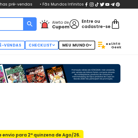
nhas pré-vendas
• Fãs Mundos Infinitos
Entre
ou
Alerta de
cadastre-se
Cupom
Lista
**
É-VENDAS
CHECKLIST
MEU MUNDO
Geek
 envio para 2ª quinzena de Ago/26.