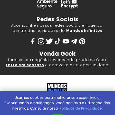
Redes Sociais
Acompanhe nossas redes sociais e fique por
dentro das novidades do
Mundos Infinitos
Venda Geek
Turbine seu negócio revendendo produtos Geek.
Entre em contato
e aproveite esta oportunidade!
Usamos cookies para melhorar sua experiência.
Mundos Infinitos - Publicações e Geek Store |
ContentStuff
Publicações e Assinaturas Ltda. CNPJ - 05.859.917/0001-60.
Continuando a navegação, você aceitará a utilização dos
Rua Machado Bitencourt, 291 -
Conheça nossa Loja Física:
mesmos. Consulte nossa:
Políticas de Privacidade.
Vila Clementino, São Paulo/SP, 04044-000