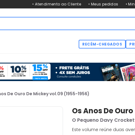
• Atendimento ao Cliente
• Meus pedidos
• Mi
RECÉM-CHEGADOS
PR
os De Ouro De Mickey vol.09 (1955-1956)
Os Anos De Ouro 
O Pequeno Davy Crocket
Este volume reúne duas aven