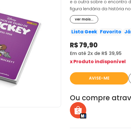
e a outra sobre o encontro d
figura lendária da história n
jornal do camundongo passar
ver mais...
primeiras delas são reprod
de outubro do ano seguinte.
Lista Geek
Favorito
Já
R$ 79,90
Em até
2x
de
R$ 39,95
x Produto indisponível
AVISE-ME
Ou compre atrav