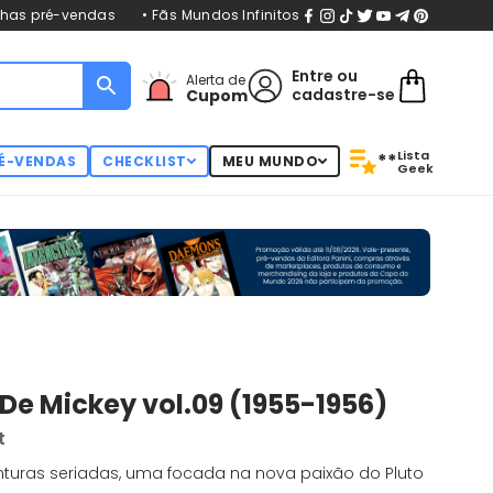
nhas pré-vendas
• Fãs Mundos Infinitos
Entre
ou
Alerta de
cadastre-se
Cupom
Lista
**
É-VENDAS
CHECKLIST
MEU MUNDO
Geek
De Mickey vol.09 (1955-1956)
t
turas seriadas, uma focada na nova paixão do Pluto