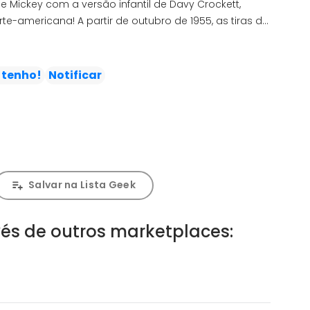
e Mickey com a versão infantil de Davy Crockett,
orte-americana! A partir de outubro de 1955, as tiras de
am a apresentar 'gags' diárias e autocontidas. As
uzidas nesta edição, estendendo-se até a produção
 tenho!
Notificar
Salvar na Lista Geek
és de outros marketplaces: