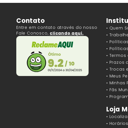
Contato
Instit
Entre em contato através do nosso
• Quem 
Fale Conosco,
clicando aqui.
• Trabal
• Polític
• Polític
• Termos
• Prazos 
• Trocas 
• Meus P
• Minhas
• Fãs Mun
• Program
Loja M
• Localiz
• Horári