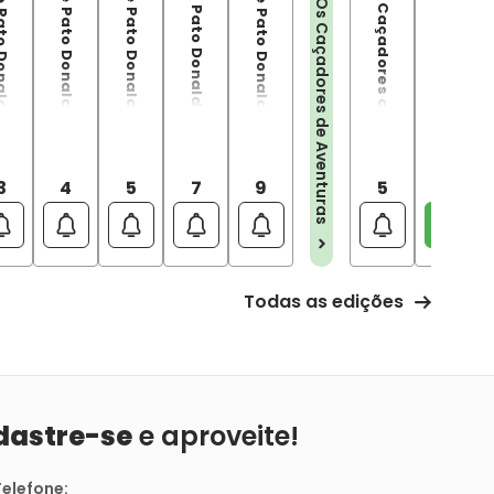
ld: O tesouro na bolha de vidro
Tio Patinhas e Pato Donald: O último membro do Clã Mac Patinhas
Tio Patinhas e Pato Donald: O Pato Mais Rico do Mundo
Tio Patinhas E Pato Donald: O Tesouro Dos Dez Avatares
Tio Patinha$ e Pato Donald: O Retorno dos Três Cavaleiros
Ducktales: Os Caçadores de Aventuras Vol.05
Ducktales: Os Caçadores de Aventuras Vol.06
Ducktales: Os Caçadores de Aventuras
3
4
5
7
9
5
6
Todas as edições