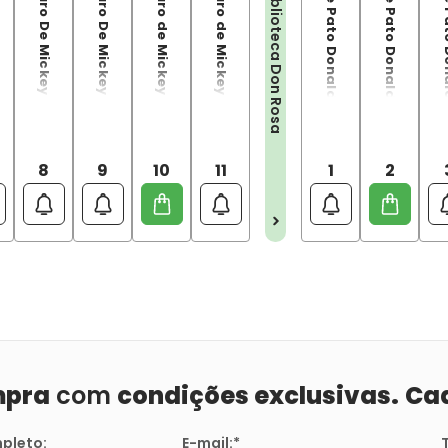
Os Anos De Ouro De Mickey vol.08 (1954-1955)
Os Anos De Ouro De Mickey vol.09 (1955-1956)
Os Anos de Ouro de Mickey vol.10 (1956-1958)
Os Anos de Ouro de Mickey Vol.11 (1958-1959)
Tio Patinha$ e Pato Donald: O Filho Do Sol
Tio Patinha$ e Pato Donald: Volta a Quadrópolis
Tio Patinha$ e Pato Dona
Biblioteca Don Rosa
8
9
10
11
1
2