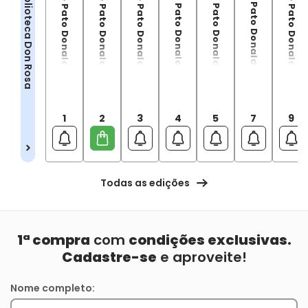
Tio Patinha$ e Pato Donald: O Filho Do Sol
Tio Patinha$ e Pato Donald: Volta a Quadrópolis
Tio Patinha$ e Pato Donald: O tesouro na bolha de vidro
Tio Patinhas e Pato Donald: O último membro do Clã Mac Patinhas
Tio Patinhas e Pato Donald: O Pato Mais Rico do Mundo
Tio Patinhas E Pato Donald: O Tesouro Dos Dez Avatares
Tio Patinha$ e Pato Donald: O Retorno dos Três Cavaleiros
Biblioteca Don Rosa
1
2
3
4
5
7
9
Todas as edições