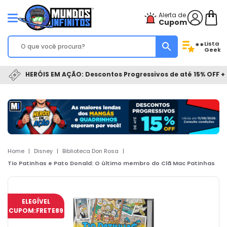
Alerta de
Cupom
Lista
**
Geek
HERÓIS EM AÇÃO: Descontos Progressivos de até 15% OFF + 
Home
|
Disney
|
Biblioteca Don Rosa
|
Tio Patinhas e Pato Donald: O último membro do Clã Mac Patinhas
ELEGÍVEL
CUPOM:
FRETE89