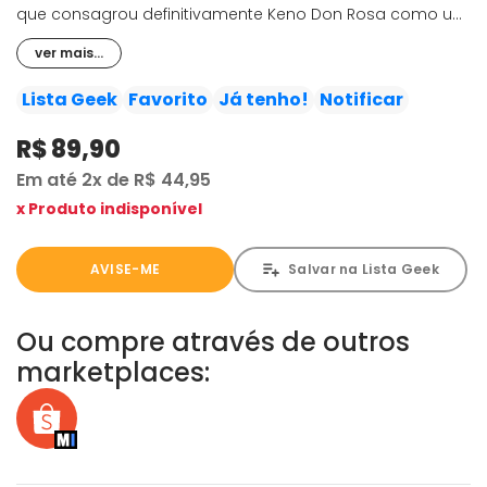
que consagrou definitivamente Keno Don Rosa como um
dos maiores quadrinistas Disney.
ver mais...
Lista Geek
Favorito
Já tenho!
Notificar
R$ 89,90
Em até
2x
de
R$ 44,95
x Produto indisponível
AVISE-ME
Salvar na Lista Geek
Ou compre através de outros
marketplaces: