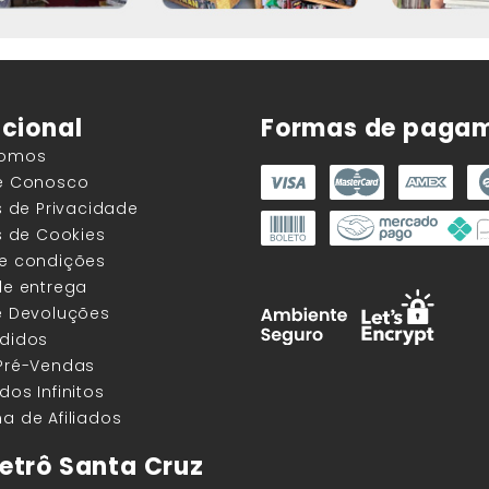
ucional
Formas de paga
Somos
he Conosco
as de Privacidade
as de Cookies
 e condições
de entrega
e Devoluções
edidos
 Pré-Vendas
dos Infinitos
a de Afiliados
etrô Santa Cruz