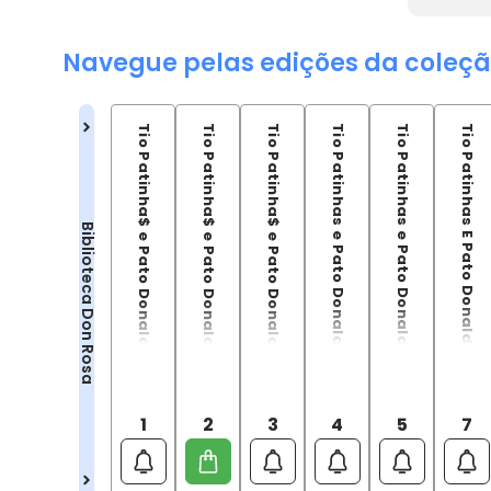
Navegue pelas edições da coleçã
Tio Patinha$ e Pato Donald: O Filho Do Sol
Tio Patinha$ e Pato Donald: Volta a Quadrópolis
Tio Patinha$ e Pato Donald: O tesouro na bolha de vidro
Tio Patinhas e Pato Donald: O último membro do Clã Mac Patinhas
Tio Patinhas e Pato Donald: O Pato Mais Rico do Mundo
Tio Patinhas E Pato Donald: O Tesouro Dos Dez Avatares
Biblioteca Don Rosa
1
2
3
4
5
7