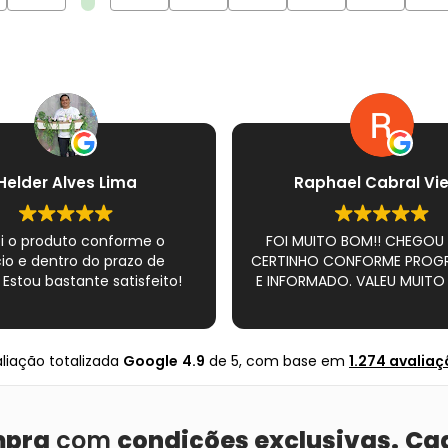
Helder Alves Lima
Raphael Cabral Vie
i o produto conforme o
FOI MUITO BOM!! CHEGOU
io e dentro do prazo de
CERTINHO CONFORME PRO
 Estou bastante satisfeito!
E INFORMADO. VALEU MUITO 
liação totalizada
Google
4.9
de 5,
com base em
1.274 avalia