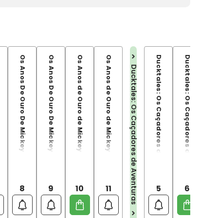
Os Anos De Ouro De Mickey vol.08 (1954-1955)
Os Anos De Ouro De Mickey vol.09 (1955-1956)
Os Anos de Ouro de Mickey vol.10 (1956-1958)
Os Anos de Ouro de Mickey Vol.11 (1958-1959)
Ducktales: Os Caçadores de Aventuras Vol.05
Ducktales: Os Caçadores de Aventuras Vol.06
Ducktales: Os Caçadores de Ave
Ducktales: Os Caçadores de Aventuras
8
9
10
11
5
6