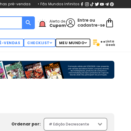
nhas pré-vendas
• Fãs Mundos Infinitos
Entre
ou
Alerta de
cadastre-se
Cupom
Lista
**
É-VENDAS
CHECKLIST
MEU MUNDO
Geek
Ordenar por: