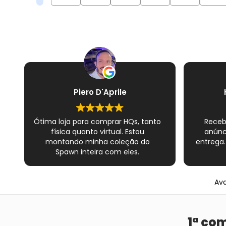
Piero D'Aprile
Ótima loja para comprar HQs, tanto
Receb
física quanto virtual. Estou
anúnc
montando minha coleção do
entrega.
Spawn inteira com eles.
Atendimento excelente de todos os
vendedores e muito cuidado com
os materiais. Sempre que peço, me
Ava
dão plásticos adicionais para
preservar as revistas. Virei fã!