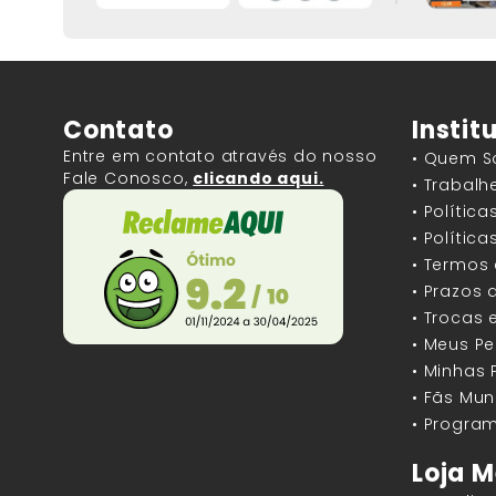
Contato
Instit
Entre em contato através do nosso
• Quem 
Fale Conosco,
clicando aqui.
• Trabal
• Polític
• Polític
• Termos
• Prazos 
• Trocas 
• Meus P
• Minhas
• Fãs Mun
• Program
Loja M