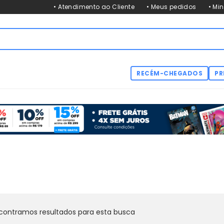
• Atendimento ao Cliente
• Meus pedidos
• Mi
RECÉM-CHEGADOS
PR
contramos resultados para esta busca