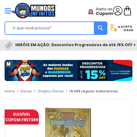
Alerta de
Cupom
Lista
**
Geek
HERÓIS EM AÇÃO: Descontos Progressivos de até 15% OFF + 
Home
|
Disney
|
Graphic Disney
|
19.999 Léguas Submarinas
ELEGÍVEL
CUPOM:
FRETE89