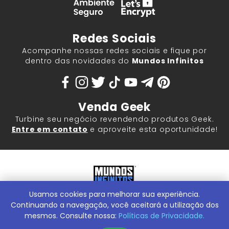
Redes Sociais
Acompanhe nossas redes sociais e fique por
dentro das novidades do
Mundos Infinitos
Venda Geek
Turbine seu negócio revendendo produtos Geek.
Entre em contato
e aproveite esta oportunidade!
Usamos cookies para melhorar sua experiência.
Mundos Infinitos - Publicações e Geek Store |
ContentStuff
Publicações e Assinaturas Ltda. CNPJ - 05.859.917/0001-60.
Continuando a navegação, você aceitará a utilização dos
Rua Machado Bitencourt, 291 -
Conheça nossa Loja Física:
mesmos. Consulte nossa:
Políticas de Privacidade.
Vila Clementino, São Paulo/SP, 04044-000