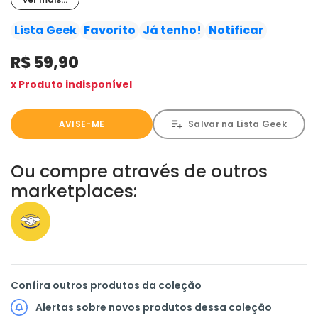
abissais e uma atmosfera steampunk, este álbum
estrelado por Pateta, Mickey e Donald traz a
Lista Geek
Favorito
Já tenho!
Notificar
emocionante aventura em quadrinhos de Francesco
R$ 59,90
Artibani e Lorenzo Pastrovicchio inspirada no romance
20.000 Léguas Submarinas, de Júlio Verne. Boa viagem!
x Produto indisponível
AVISE-ME
Salvar na Lista Geek
Ou compre através de outros
marketplaces:
Confira outros produtos da coleção
Alertas sobre novos produtos dessa coleção