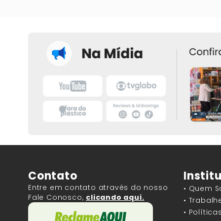
Contato
Instit
Entre em contato através do nosso
• Quem 
Fale Conosco,
clicando aqui.
• Trabal
• Polític