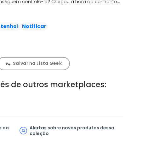
nseguem controlá-lo? Chegou a hora do confronto
o Capitão Krakoa ser enfim revelada! Em seguida, as
 em Birnin T'Chaka e o Pantera Negra vai precisar
 - de Shuri a Beisa - para impedir que a cidade seja
 tenho!
Notificar
Salvar na Lista Geek
és de outros marketplaces:
s da
Alertas sobre novos produtos dessa
coleção