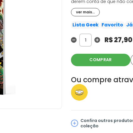
derem conta de que não co
final, e de a verdade sobre 
ver mais...
tensões alcançam o seu auge
reunir todos os seus aliados
Lista Geek
Favorito
Já
devastada!
R$ 27,90
COMPRAR
Ou compre atrav
Confira outros produto
coleção