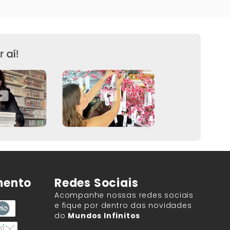
mento
Redes Sociais
Acompanhe nossas redes sociais
e fique por dentro das novidades
do
Mundos Infinitos