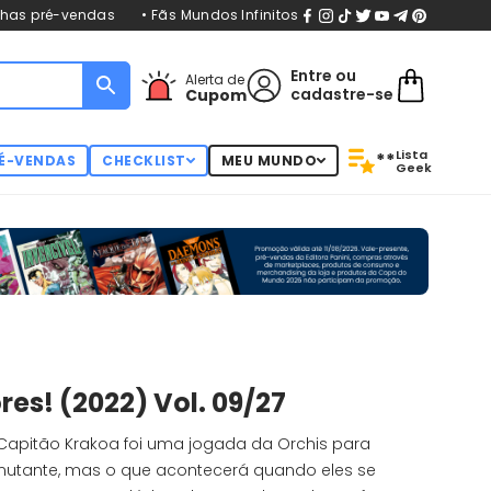
nhas pré-vendas
• Fãs Mundos Infinitos
Entre
ou
Alerta de
cadastre-se
Cupom
Lista
**
É-VENDAS
CHECKLIST
MEU MUNDO
Geek
es! (2022) Vol. 09/27
l Capitão Krakoa foi uma jogada da Orchis para
imutante, mas o que acontecerá quando eles se