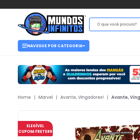
NAVEGUE POR CATEGORIA
Home
|
Marvel
|
Avante, Vingadores!
|
Avante, Ving
ELEGÍVEL
CUPOM:
FRETE89