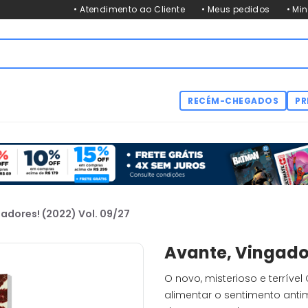
• Atendimento ao Cliente
• Meus pedidos
• Mi
RECÉM-CHEGADOS
PR
adores! (2022) Vol. 09/27
Avante, Vingador
O novo, misterioso e terríve
alimentar o sentimento ant