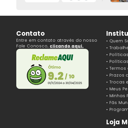
Contato
Instit
Entre em contato através do nosso
• Quem 
Fale Conosco,
clicando aqui.
• Trabal
• Polític
• Polític
• Termos
• Prazos 
• Trocas 
• Meus P
• Minhas
• Fãs Mun
• Program
Loja M