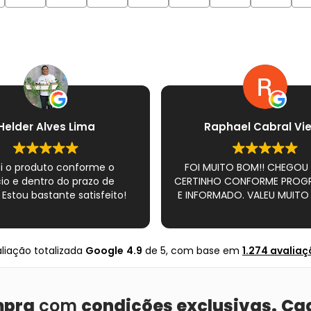
Helder Alves Lima
Raphael Cabral Vie
i o produto conforme o
FOI MUITO BOM!! CHEGOU
io e dentro do prazo de
CERTINHO CONFORME PRO
 Estou bastante satisfeito!
E INFORMADO. VALEU MUITO 
liação totalizada
Google
4.9
de 5,
com base em
1.274 avalia