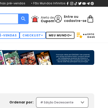
nhas pré-vendas
• Fãs Mundos Infinitos
Entre
ou
Alerta de
cadastre-se
Cupom
Lista
**
É-VENDAS
CHECKLIST
MEU MUNDO
Geek
Ordenar por: