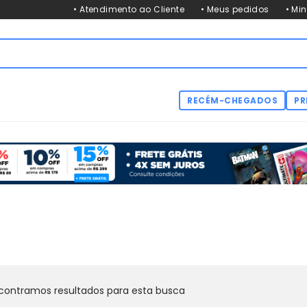
• Atendimento ao Cliente
• Meus pedidos
• Mi
RECÉM-CHEGADOS
PR
contramos resultados para esta busca