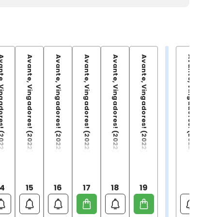
adores! (2022) - 14
Avante, Vingadores! (2022) - 15
Avante, Vingadores! (2022) - 16
Avante, Vingadores! (2022) - 17
Avante, Vingadores! (2022) - 18
Avante, Vingadores! (2022) Vol. 19
Avante, Vingadores! (2022) Vol. 03/21
Avante, Vi
14
15
16
17
18
19