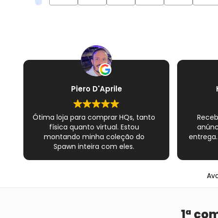
Piero D'Aprile
Ótima loja para comprar HQs, tanto
Receb
física quanto virtual. Estou
anúnc
montando minha coleção do
entrega.
Spawn inteira com eles.
Atendimento excelente de todos os
vendedores e muito cuidado com
os materiais. Sempre que peço, me
Ava
dão plásticos adicionais para
preservar as revistas. Virei fã!