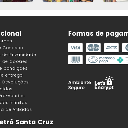
ucional
Formas de paga
Somos
he Conosco
as de Privacidade
as de Cookies
 e condições
de entrega
e Devoluções
edidos
 Pré-Vendas
dos Infinitos
a de Afiliados
etrô Santa Cruz