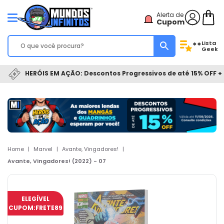
Alerta de
Cupom
Lista
**
Geek
HERÓIS EM AÇÃO: Descontos Progressivos de até 15% OFF + 
Home
|
Marvel
|
Avante, Vingadores!
|
Avante, Vingadores! (2022) - 07
ELEGÍVEL
CUPOM:
FRETE89