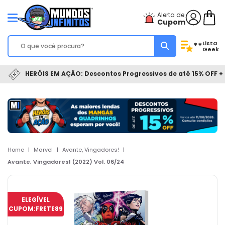
Alerta de
Cupom
Lista
**
Geek
HERÓIS EM AÇÃO: Descontos Progressivos de até 15% OFF + 
Home
|
Marvel
|
Avante, Vingadores!
|
Avante, Vingadores! (2022) Vol. 06/24
ELEGÍVEL
CUPOM:
FRETE89