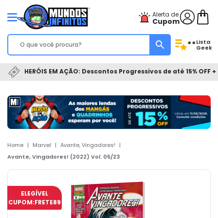
Alerta de
Cupom
Lista
**
Geek
HERÓIS EM AÇÃO: Descontos Progressivos de até 15% OFF + 
Home
|
Marvel
|
Avante, Vingadores!
|
Avante, Vingadores! (2022) Vol. 05/23
ELEGÍVEL
CUPOM:
FRETE89