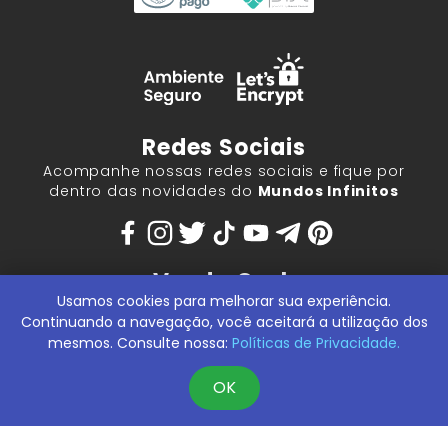
Redes Sociais
Acompanhe nossas redes sociais e fique por
dentro das novidades do
Mundos Infinitos
Venda Geek
Usamos cookies para melhorar sua experiência.
Turbine seu negócio revendendo produtos Geek.
Continuando a navegação, você aceitará a utilização dos
Entre em contato
e aproveite esta oportunidade!
mesmos. Consulte nossa:
Políticas de Privacidade.
OK