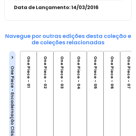
Data de Lançamento:
14/03/2016
Navegue por outras edições desta coleção e
de coleções relacionadas
One Piece - 01
One Piece - 02
One Piece - 03
One Piece - 04
One Piece - 05
One Piece - 06
One Piece - 07
One Piece - Encadernação Clássica