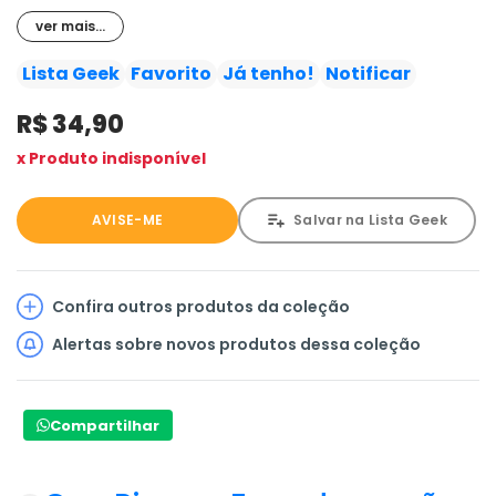
tudo e decide dar um fim a todas as testemunhas desse
ver mais...
duelo!
Lista Geek
Favorito
Já tenho!
Notificar
Série mensal. Em andamento no Japão com 80 volumes.
R$ 34,90
x Produto indisponível
AVISE-ME
Salvar na Lista Geek
Confira outros produtos da coleção
Alertas sobre novos produtos dessa coleção
Compartilhar