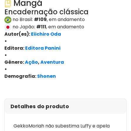
Mangá
Encadernação clássica
no Brasil:
#109
, em andamento
no Japão:
#111
, em andamento
Autor(es):
Eiichiro Oda
•
Editora:
Editora Panini
•
Gênero:
Ação
,
Aventura
•
Demografia:
Shonen
ver edições
Detalhes do produto
GekkoMoriah não subestima Luffy e apela