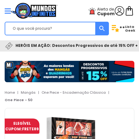
Alerta de
Cupom
Lista
**
Geek
HERÓIS EM AÇÃO: Descontos Progressivos de até 15% OFF + 
Home
|
Mangás
|
One Piece - Encadernação Clássica
|
One Piece - 50
ELEGÍVEL
CUPOM:
FRETE89