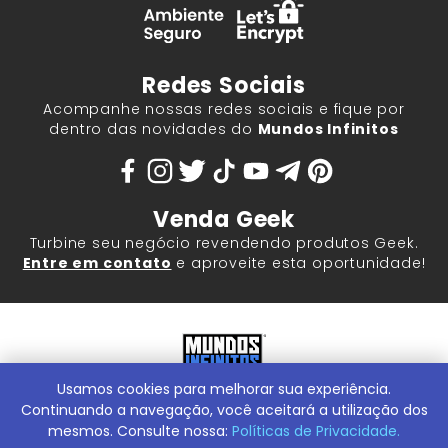
Redes Sociais
Acompanhe nossas redes sociais e fique por
dentro das novidades do
Mundos Infinitos
Venda Geek
Turbine seu negócio revendendo produtos Geek.
Entre em contato
e aproveite esta oportunidade!
Usamos cookies para melhorar sua experiência.
Mundos Infinitos - Publicações e Geek Store |
ContentStuff
Publicações e Assinaturas Ltda. CNPJ - 05.859.917/0001-60.
Continuando a navegação, você aceitará a utilização dos
Rua Machado Bitencourt, 291 -
Conheça nossa Loja Física:
mesmos. Consulte nossa:
Políticas de Privacidade.
Vila Clementino, São Paulo/SP, 04044-000