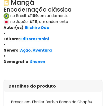
Mangá
Encadernação clássica
no Brasil:
#109
, em andamento
no Japão:
#111
, em andamento
Autor(es):
Eiichiro Oda
•
Editora:
Editora Panini
•
Gênero:
Ação
,
Aventura
•
Demografia:
Shonen
ver edições
Detalhes do produto
Presos em Thriller Bark, o Bando do Chapéu