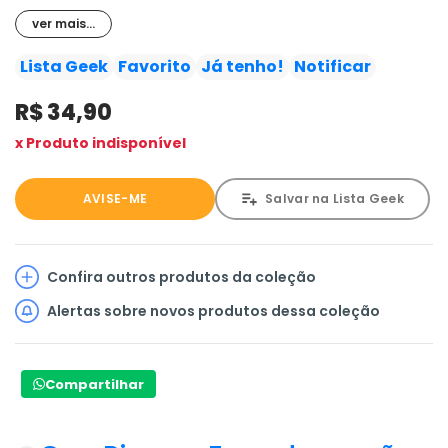
e enfrentar seus excêntricos habitantes!
ver mais...
Lista Geek
Favorito
Já tenho!
Notificar
R$ 34,90
x Produto indisponível
AVISE-ME
Salvar na Lista Geek
Confira outros produtos da coleção
Alertas sobre novos produtos dessa coleção
Compartilhar