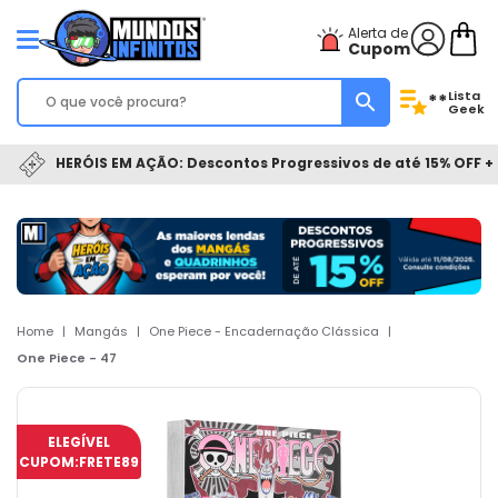
Alerta de
Cupom
Lista
**
Geek
HERÓIS EM AÇÃO: Descontos Progressivos de até 15% OFF + 
Home
|
Mangás
|
One Piece - Encadernação Clássica
|
One Piece - 47
ELEGÍVEL
CUPOM:
FRETE89