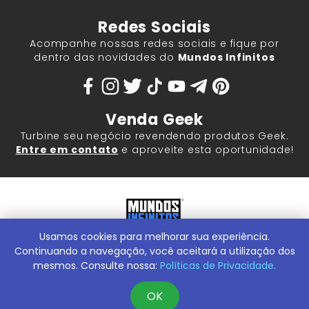
Redes Sociais
Acompanhe nossas redes sociais e fique por
dentro das novidades do
Mundos Infinitos
Venda Geek
Turbine seu negócio revendendo produtos Geek.
Entre em contato
e aproveite esta oportunidade!
Usamos cookies para melhorar sua experiência.
Mundos Infinitos - Publicações e Geek Store |
ContentStuff
Publicações e Assinaturas Ltda. CNPJ - 05.859.917/0001-60.
Continuando a navegação, você aceitará a utilização dos
Rua Machado Bitencourt, 291 -
Conheça nossa Loja Física:
mesmos. Consulte nossa:
Políticas de Privacidade.
Vila Clementino, São Paulo/SP, 04044-000
OK