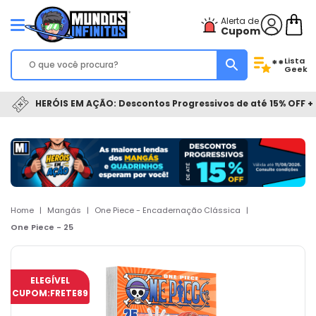
Alerta de
Cupom
Lista
**
Geek
HERÓIS EM AÇÃO: Descontos Progressivos de até 15% OFF + 
Home
|
Mangás
|
One Piece - Encadernação Clássica
|
One Piece - 25
ELEGÍVEL
CUPOM:
FRETE89