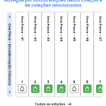
Navegue por outras edições desta coleção e
de coleções relacionadas
One Piece - 01
One Piece - 02
One Piece - 03
One Piece - 04
One Piece - 05
One Piece - 06
One Piece - 07
One Piece - Encadernação Clássica
1
2
3
4
5
6
7
Todas as edições