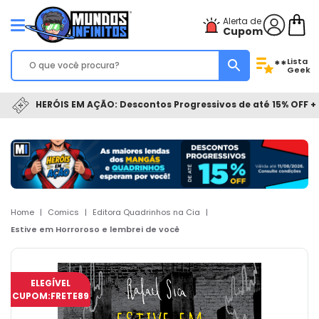
Alerta de
Cupom
Lista
**
Geek
HERÓIS EM AÇÃO: Descontos Progressivos de até 15% OFF + 
Home
|
Comics
|
Editora Quadrinhos na Cia
|
Estive em Horroroso e lembrei de você
ELEGÍVEL
CUPOM:
FRETE89