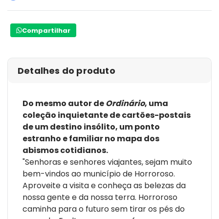
município de Horroroso tem a oferecer. E volte sempre!"
Este livro não é uma distopia. O município de Horroroso
Compartilhar
não é um destino pós-apocalíptico. Horroroso está no
mapa do agora. Nestes mais de cem registros gráficos
minuciosos, esta publicação é um guia para promover
Horroroso e seus feitos.
Detalhes do produto
Não se sabe ao certo se esta é uma fotografia do
passado ou um esboço do futuro. Alguns dizem que é
Do mesmo autor de
Ordinário
, uma
um lugar horroroso. Gritos de socorro não serão ouvidos
coleção inquietante de cartões-postais
aqui.
de um destino insólito, um ponto
"Uma cidade-aparelho que foi embora e deixou no lugar
estranho e familiar no mapa dos
Horroroso. Um abandono por obsolescência, deixando
abismos cotidianos.
para trás o que não mais interessa, o que está
"Senhoras e senhores viajantes, sejam muito
atrapalhando, o que não mais é necessário, o que está
bem-vindos ao município de Horroroso.
sobrando, atrasando sua brilhante e estonteante
Aproveite a visita e conheça as belezas da
expansão e desenvolvimento programado." - Ricardo
nossa gente e da nossa terra. Horroroso
Luis Silva
caminha para o futuro sem tirar os pés do
"Mesmo diante da aniquilação das estruturas, não