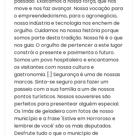
passado. Exaltamos a nossa força, que nos
deixamos de repetir entre escombros a única coisa que
move e nos faz avançar. Nossa vocação para
conhecemos: a nossa rotina. Reencenamos,
o empreendedorismo, para o agronegócio,
fantasmagóricos, tudo aquilo que chamamos de
nossa indústria e tecnologia nos enchem de
tradição. Resignada, estática e melancólica, talvez
orgulho. Cuidamos na nossa história porque
'resistência' não seja uma palavra tão nobre assim." -
somos parte desta tradição. Nossa fé é o que
Amanda Miranda
nos guia. O orgulho de pertencer a este lugar
constrói o presente e pavimenta o futuro.
Somos um povo hospitaleiro e encantamos
os visitantes com nossa cultura e
gastronomia. [.] Segurança é uma de nossas
marcas. Sinta-se seguro para fazer um
passeio com a sua família a um de nossos
pontos turísticos. Nossos souvenires são
perfeitos para presentear alguém especial.
Os ímãs de geladeira com fotos de nosso
município e a frase 'Estive em Horroroso e
lembrei de você' são os mais disputados.
Desfrute tudo o que o município de