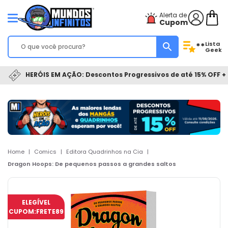
Alerta de
Cupom
Lista
**
Geek
HERÓIS EM AÇÃO: Descontos Progressivos de até 15% OFF + 
Home
|
Comics
|
Editora Quadrinhos na Cia
|
Dragon Hoops: De pequenos passos a grandes saltos
ELEGÍVEL
CUPOM:
FRETE89