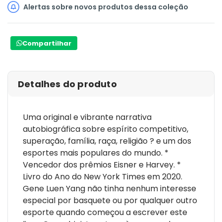
Alertas sobre novos produtos dessa coleção
de um time de basquete de colégio com a própria
história turbulenta do esporte na América." ? The New York
Times "O nerd Gene Luen Yang seria o primeiro a dizer o
Compartilhar
quão improvável seria ele criar uma história em
quadrinhos sobre esportes, mas é possível que este livro
seja o melhor já publicado sobre o assunto." ? Forbes
Detalhes do produto
Uma original e vibrante narrativa
autobiográfica sobre espírito competitivo,
superação, família, raça, religião ? e um dos
esportes mais populares do mundo. *
Vencedor dos prêmios Eisner e Harvey. *
Livro do Ano do New York Times em 2020.
Gene Luen Yang não tinha nenhum interesse
especial por basquete ou por qualquer outro
esporte quando começou a escrever este