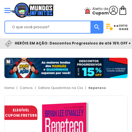
Alerta de
Cupom
Lista
**
Geek
HERÓIS EM AÇÃO: Descontos Progressivos de até 15% OFF + 
Home
|
Comics
|
Editora Quadrinhos na Cia
|
Repeteco
ELEGÍVEL
CUPOM:
FRETE89