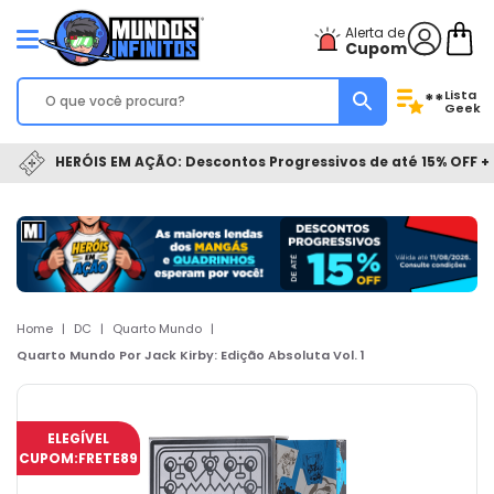
Alerta de
Cupom
Lista
**
Geek
HERÓIS EM AÇÃO: Descontos Progressivos de até 15% OFF + 
Home
|
DC
|
Quarto Mundo
|
Quarto Mundo Por Jack Kirby: Edição Absoluta Vol. 1
ELEGÍVEL
CUPOM:
FRETE89