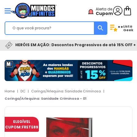
Alerta de
Cupom
Lista
**
Geek
HERÓIS EM AÇÃO: Descontos Progressivos de até 15% OFF + 
Home
|
DC
|
Coringa/Arlequina: Sanidade Criminosa
|
Coringa/Arlequina: Sanidade Criminosa - 01
ELEGÍVEL
CUPOM:
FRETE89