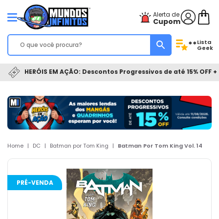
Alerta de
Cupom
Lista
**
Geek
HERÓIS EM AÇÃO: Descontos Progressivos de até 15% OFF + 
Home
|
DC
|
Batman por Tom King
|
Batman Por Tom King Vol. 14
PRÉ-VENDA