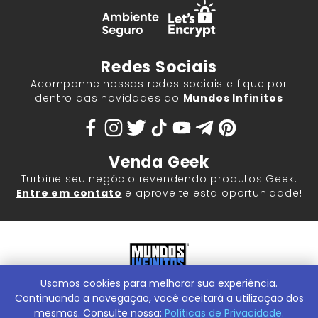
Redes Sociais
Acompanhe nossas redes sociais e fique por
dentro das novidades do
Mundos Infinitos
Venda Geek
Turbine seu negócio revendendo produtos Geek.
Entre em contato
e aproveite esta oportunidade!
Usamos cookies para melhorar sua experiência.
Mundos Infinitos - Publicações e Geek Store |
ContentStuff
Publicações e Assinaturas Ltda. CNPJ - 05.859.917/0001-60.
Continuando a navegação, você aceitará a utilização dos
Rua Machado Bitencourt, 291 -
Conheça nossa Loja Física:
mesmos. Consulte nossa:
Políticas de Privacidade.