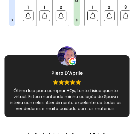
1
1
2
1
2
3
Piero D'Aprile
Ótima loja para comprar HQs, tanto física quanto
virtual. Estou montando minha coleção do Spawn
inteira com eles. Atendimento excelente de todos os
vendedores e muito cuidado com os materiais.
Sempre que peço, me dão plásticos adicionais para
preservar as revistas. Virei fã!