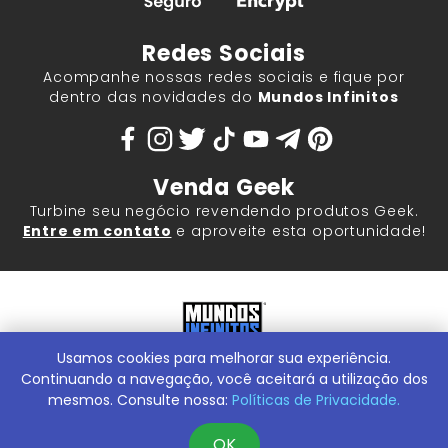
Redes Sociais
Acompanhe nossas redes sociais e fique por
dentro das novidades do
Mundos Infinitos
Venda Geek
Turbine seu negócio revendendo produtos Geek.
Entre em contato
e aproveite esta oportunidade!
Usamos cookies para melhorar sua experiência.
Mundos Infinitos - Publicações e Geek Store |
ContentStuff
Publicações e Assinaturas Ltda. CNPJ - 05.859.917/0001-60.
Continuando a navegação, você aceitará a utilização dos
Rua Machado Bitencourt, 291 -
Conheça nossa Loja Física:
mesmos. Consulte nossa:
Políticas de Privacidade.
Vila Clementino, São Paulo/SP, 04044-000
OK