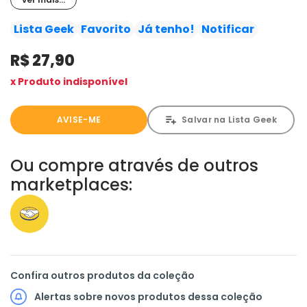
outros seres que são Perpétuos - e Lúcifer está prestes a
invadir os domínios deles para conseguir o que deseja!
Lista Geek
Favorito
Já tenho!
Notificar
R$ 27,90
x Produto indisponível
AVISE-ME
Salvar na Lista Geek
Ou compre através de outros
marketplaces:
Confira outros produtos da coleção
Alertas sobre novos produtos dessa coleção