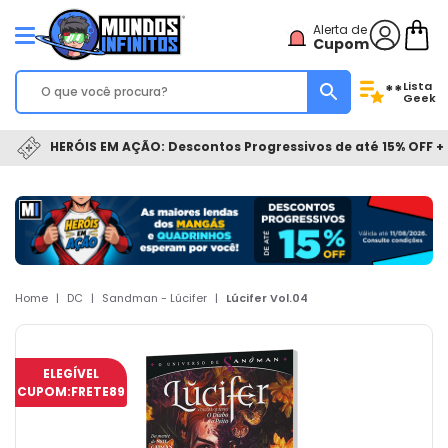
Alerta de
Cupom
Lista
**
Geek
HERÓIS EM AÇÃO: Descontos Progressivos de até 15% OFF + 
Home
|
DC
|
Sandman - Lúcifer
|
Lúcifer Vol.04
ELEGÍVEL
CUPOM:
FRETE89