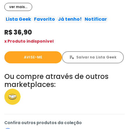
questionam se podem permanecer ao lado dela. Mas,
ver mais...
na escuridão, o Coríntio tem os olhos no lugar de Erzulie,
e ela vai precisar de aliados - incluindo Papa Meia-Noite -
Lista Geek
Favorito
Já tenho!
Notificar
para se defender! Tradução: Érico Assis
R$ 36,90
x Produto indisponível
AVISE-ME
Salvar na Lista Geek
Ou compre através de outros
marketplaces:
Confira outros produtos da coleção