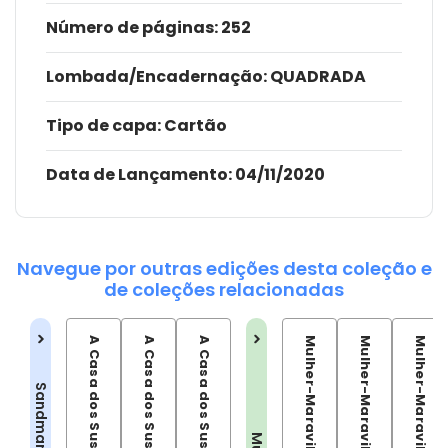
Número de páginas
: 252
Lombada/Encadernação
: QUADRADA
Tipo de capa:
Cartão
Data de Lançamento:
04/11/2020
Navegue por outras edições desta coleção e
de coleções relacionadas
A Casa dos Sussurros Vol.01
A Casa dos Sussurros Vol.02
A Casa dos Sussurros Vol.03
Mulher-Maravilha: Evolução
Mulher-Maravilha: Hiketeia