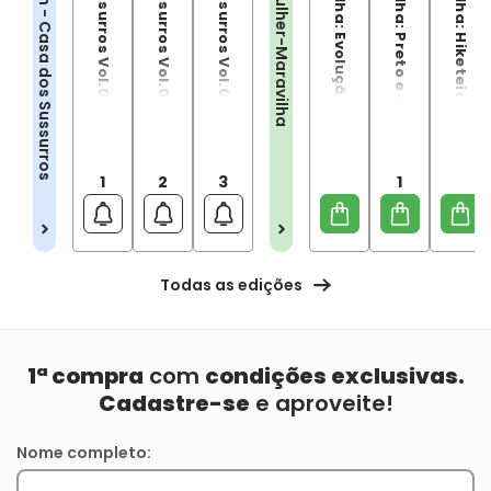
Mulher-Maravilha: Preto e Dourado
Sandman - Casa dos Sussurros
Mulher-Maravilha
1
2
3
1
Todas as edições