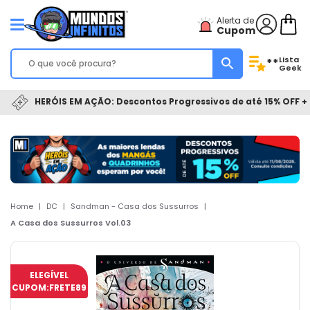
Alerta de
Cupom
Lista
**
Geek
HERÓIS EM AÇÃO: Descontos Progressivos de até 15% OFF + 
Home
|
DC
|
Sandman - Casa dos Sussurros
|
A Casa dos Sussurros Vol.03
ELEGÍVEL
CUPOM:
FRETE89