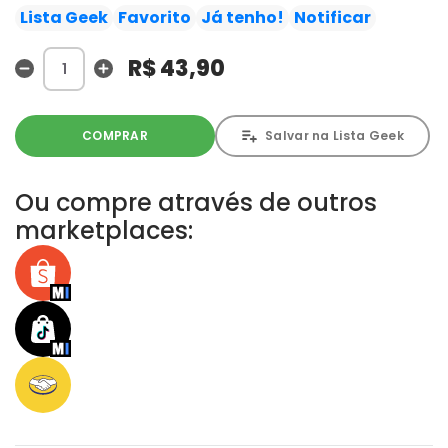
Gulab Jamn deixa a situação ainda mais caótica...!!
Lista Geek
Favorito
Já tenho!
Notificar
R$ 43,90
COMPRAR
Salvar na Lista Geek
Ou compre através de outros
marketplaces: