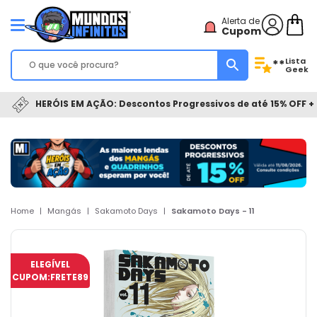
Alerta de
Cupom
Lista
**
Geek
HERÓIS EM AÇÃO: Descontos Progressivos de até 15% OFF + 
Home
|
Mangás
|
Sakamoto Days
|
Sakamoto Days - 11
ELEGÍVEL
CUPOM:
FRETE89