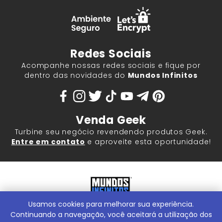
Redes Sociais
Acompanhe nossas redes sociais e fique por
dentro das novidades do
Mundos Infinitos
Venda Geek
Turbine seu negócio revendendo produtos Geek.
Entre em contato
e aproveite esta oportunidade!
Usamos cookies para melhorar sua experiência.
Mundos Infinitos - Publicações e Geek Store |
ContentStuff
Publicações e Assinaturas Ltda. CNPJ - 05.859.917/0001-60.
Continuando a navegação, você aceitará a utilização dos