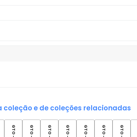
a coleção e de coleções relacionadas
GTO - 07
GTO - 08
GTO - 09
GTO - 10
GTO - 11
GTO - 12
GTO - 13