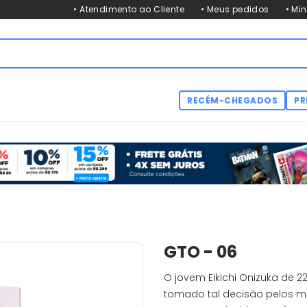
• Atendimento ao Cliente
• Meus pedidos
• Mi
RECÉM-CHEGADOS
PR
GTO - 06
O jovem Eikichi Onizuka de 
tomado tal decisão pelos mo