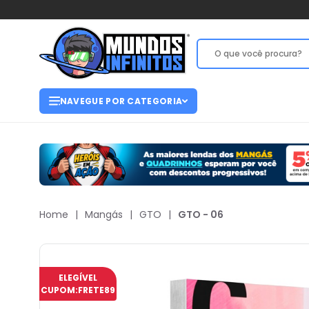
NAVEGUE POR CATEGORIA
Home
|
Mangás
|
GTO
|
GTO - 06
ELEGÍVEL
CUPOM:
FRETE89