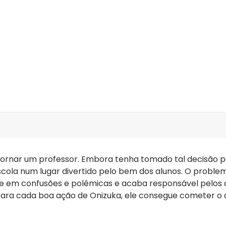
ver edições
 tornar um professor. Embora tenha tomado tal decisão p
scola num lugar divertido pelo bem dos alunos. O proble
e em confusões e polêmicas e acaba responsável pelos a
ara cada boa ação de Onizuka, ele consegue cometer o d