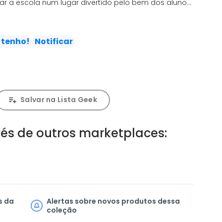
r a escola num lugar divertido pelo bem dos alunos.
 de Onizuka estão sempre dando errado, para piorar
usões e polêmicas e acaba responsável pelos
do colégio. O resultado são as palhaçadas mais
 tenho!
Notificar
ão de Onizuka, ele consegue cometer o dobro de
es mais ridículas por pura falta de noção.
Salvar na Lista Geek
és de outros marketplaces:
s da
Alertas sobre novos produtos dessa
coleção