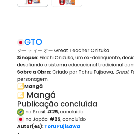
GTO
ジー ティー オー Great Teacher Onizuka
Sinopse:
Eikichi Onizuka, um ex-delinquente, deci
desafiando o sistema educacional tradicional com 
Sobre a Obra:
Criado por Tohru Fujisawa,
Great T
personagem.
Mangá
Mangá
Publicação concluída
no Brasil:
#25
, concluído
no Japão:
#25
, concluído
Autor(es):
Toru Fujisawa
•