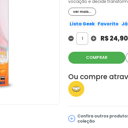
vocação e decide transforma
O problema é que os planos
ver mais...
ele sempre se mete em conf
alunos mais problemáticos 
Lista Geek
Favorito
Já
absurdas, para cada boa aç
erros e se enfiar nas situaçõ
R$ 24,90
COMPRAR
Ou compre atrav
Confira outros produto
coleção