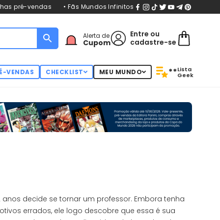
nhas pré-vendas
• Fãs Mundos Infinitos
Entre
ou
Alerta de
cadastre-se
Cupom
Lista
**
É-VENDAS
CHECKLIST
MEU MUNDO
Geek
22 anos decide se tornar um professor. Embora tenha
tivos errados, ele logo descobre que essa é sua