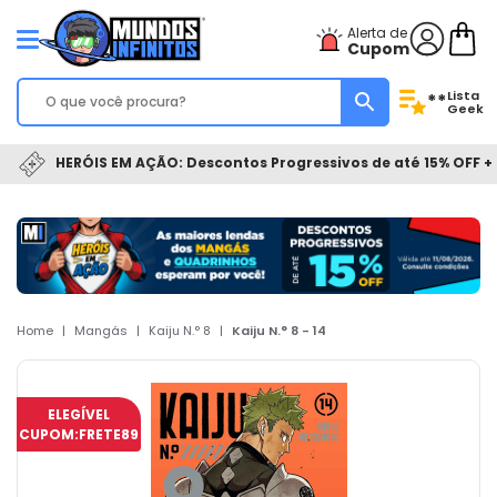
Alerta de
Cupom
Lista
**
Geek
HERÓIS EM AÇÃO: Descontos Progressivos de até 15% OFF + 
Home
|
Mangás
|
Kaiju N.° 8
|
Kaiju N.° 8 - 14
ELEGÍVEL
CUPOM:
FRETE89