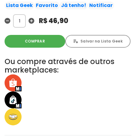
soldado que conhecia essas técnicas melhor do que
Lista Geek
Favorito
Já tenho!
Notificar
ninguém, será que elas vão funcionar?!
Este é o ameaçador e esperançoso décimo quarto
R$ 46,90
volume!!!
COMPRAR
Salvar na Lista Geek
Ou compre através de outros
marketplaces: