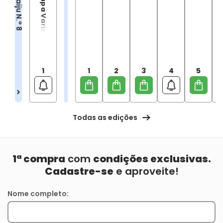
Kaiju N.° 8
1
1
2
3
4
5
Todas as edições