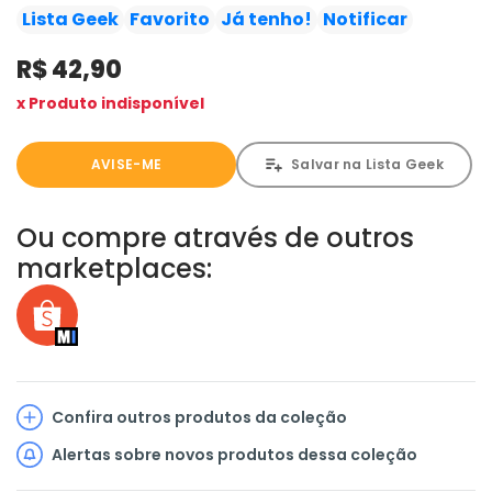
batalhas travadas com os monstros. Certo dia, o rapaz
Lista Geek
Favorito
Já tenho!
Notificar
tem seu corpo transformado por uma criatura
R$ 42,90
misteriosa e recebe o codinome "Kaiju no. 8" das Forças
de Defesa do Japão, a organização responsável por
x Produto indisponível
subjugar os monstros!!
AVISE-ME
Salvar na Lista Geek
Ou compre através de outros
marketplaces:
Confira outros produtos da coleção
Alertas sobre novos produtos dessa coleção