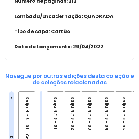
Número de páginas
: 212
Lombada/Encadernação
: QUADRADA
Tipo de capa:
Cartão
Data de Lançamento:
29/04/2022
Navegue por outras edições desta coleção e
de coleções relacionadas
Kaiju N.° 8 - 01 - Capa Variante
Kaiju N.° 8 - 01
Kaiju N.° 8 - 02
Kaiju N.° 8 - 03
Kaiju N.° 8 - 04
Kaiju N.° 8 - 05
Ka