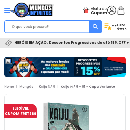
Alerta de
Cupom
Lista
**
Geek
HERÓIS EM AÇÃO: Descontos Progressivos de até 15% OFF + 
Home
|
Mangás
|
Kaiju N.° 8
|
Kaiju N.° 8 - 01 - Capa Variante
ELEGÍVEL
CUPOM:
FRETE89