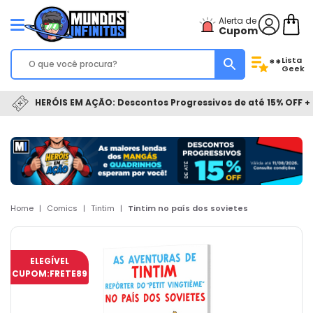
Alerta de
Cupom
Lista
**
Geek
HERÓIS EM AÇÃO: Descontos Progressivos de até 15% OFF + 
Home
|
Comics
|
Tintim
|
Tintim no país dos sovietes
ELEGÍVEL
CUPOM:
FRETE89