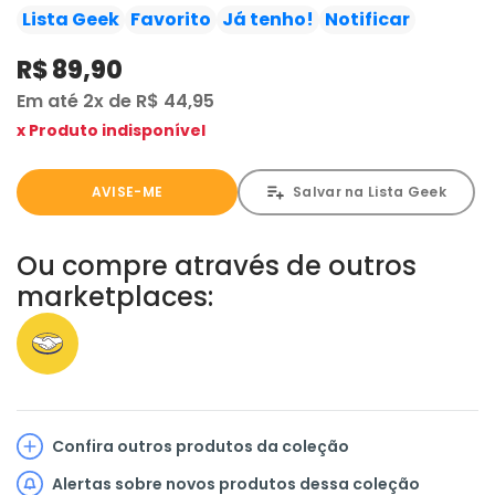
quarentena pelas autoridades sanitárias. Tintim resolve
Lista Geek
Favorito
Já tenho!
Notificar
entrar clandestinamente no navio. A bordo, encontra o
R$ 89,90
professor dormindo drogado numa cabine. Tintim tem
de fugir a nado, mas de madrugada vê desembarcarem
Em até
2x
de
R$ 44,95
Girassol, ainda desacordado. Com Dupont e Dupond,
x Produto indisponível
enviados pela polícia francesa para ajudá-los, o capitão,
Tintim e Milu seguem a pista do professor pelo interior do
AVISE-ME
Salvar na Lista Geek
Peru. Guiados pelo indiozinho Zorrino, atravessam as
altas montanhas peruanas para se embrenhar na
floresta amazônica, onde finalmente encontram o
Ou compre através de outros
famigerado Templo do Sol.
marketplaces:
Confira outros produtos da coleção
Alertas sobre novos produtos dessa coleção