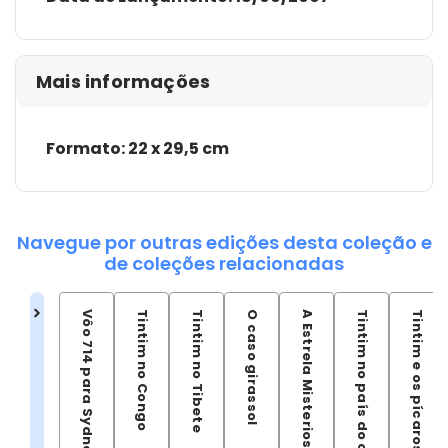
Mais informações
Formato: 22 x 29,5 cm
Navegue por outras edições desta coleção e
de coleções relacionadas
Vôo 714 para Sydney
Tintim no Congo
Tintim no Tibete
O caso girassol
A Estrela Misteriosa
Tintim no país do ouro negro
Tintim e os pícaros