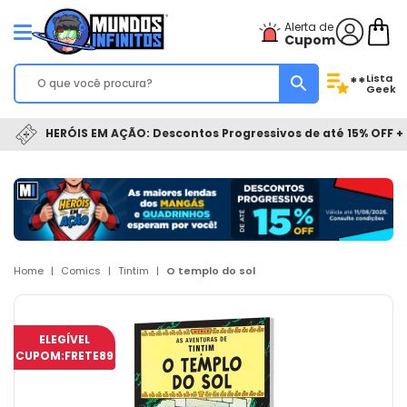
Alerta de
Cupom
Lista
**
Geek
HERÓIS EM AÇÃO: Descontos Progressivos de até 15% OFF + 
Home
|
Comics
|
Tintim
|
O templo do sol
ELEGÍVEL
CUPOM:
FRETE89