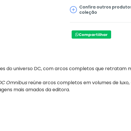
Confira outros produto
coleção
Compartilhar
es do universo DC, com arcos completos que retratam 
DC Omnibus
reúne arcos completos em volumes de luxo, 
agens mais amados da editora.
ver edições