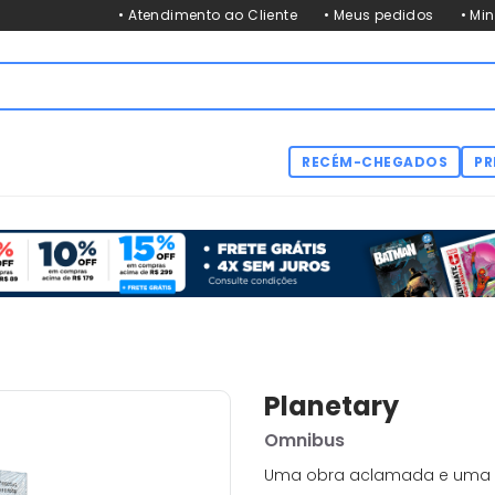
• Atendimento ao Cliente
• Meus pedidos
• Mi
RECÉM-CHEGADOS
PR
Planetary
Omnibus
Uma obra aclamada e uma hi