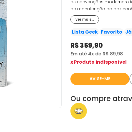
as convenções modernas de s
de manutenção da paz conheci
Snow, um homem de cem ano
ver mais...
poderosa, e o Baterista, u
máquinas. Com a tarefa de r
Lista Geek
Favorito
Já
esses misteriosos arqueólo
R$ 359,90
desconhecidas, como um su
pode acessar outros univer
Em até
4x
de
R$ 89,98
ilha perdida de monstros m
x Produto indisponível
AVISE-ME
Ou compre atrav