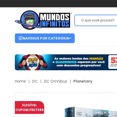
NAVEGUE POR CATEGORIA
Home
|
DC
|
DC Omnibus
|
Planetary
ELEGÍVEL
CUPOM:
FRETE89