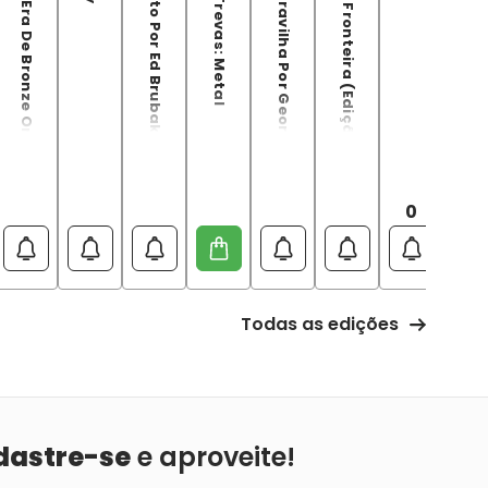
Coringa: A Era De Bronze Omnibus
Mulher-Gato Por Ed Brubaker
Noites De Trevas: Metal
Mulher-Maravilha Por George Pérez Vol. 2 (Omnibus)
DC: A Nova Fronteira (Edição Absoluta)
Sete Soldados da Vitória
0
Todas as edições