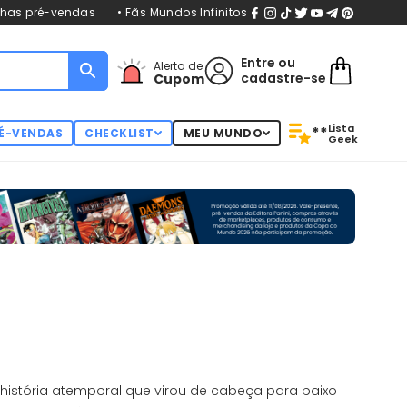
nhas pré-vendas
• Fãs Mundos Infinitos
Entre
ou
Alerta de
cadastre-se
Cupom
Lista
**
É-VENDAS
CHECKLIST
MEU MUNDO
Geek
stória atemporal que virou de cabeça para baixo