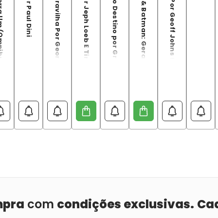
 Um (Omnibus)
Mulher-Maravilha Por George Pérez
Batman Por Jeph Loeb E Tim Sale (DC Omnibus)
Patrulha do Destino por Grant Morrison
Superman & Batman: Gerações Omnibus
Aquaman Por Geoff Johns (Omnibus)