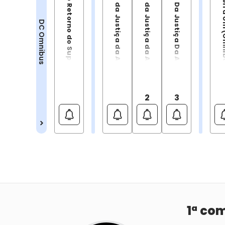
A Morte e o Retorno do Superman
Sociedade da Justiça da América por Geoff Johns Vol.01
Sociedade da Justiça da América por Geoff Johns Vol.02
Sociedade Da Justiça Da América Por Geoff Johns Vol. 3 (Omnibus)
Batman: Terra
DC Omnibus
2
3