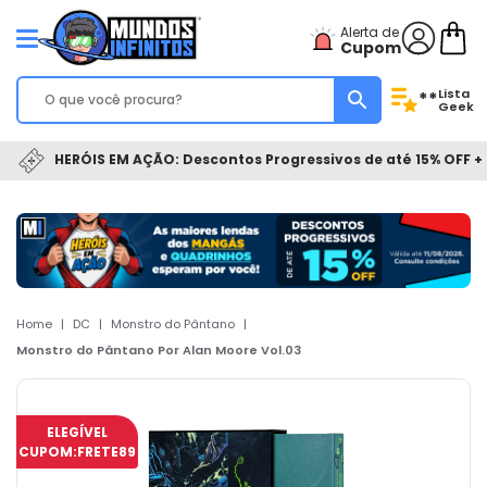
Alerta de
Cupom
Lista
**
Geek
HERÓIS EM AÇÃO: Descontos Progressivos de até 15% OFF + 
Home
|
DC
|
Monstro do Pântano
|
Monstro do Pântano Por Alan Moore Vol.03
ELEGÍVEL
CUPOM:
FRETE89