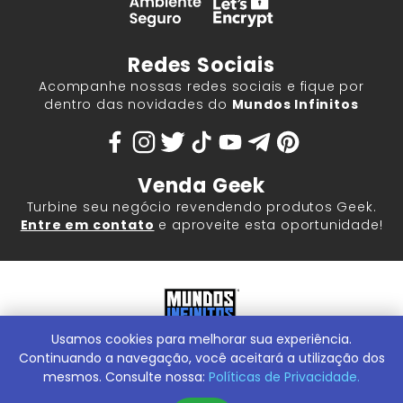
Redes Sociais
Acompanhe nossas redes sociais e fique por
dentro das novidades do
Mundos Infinitos
Venda Geek
Turbine seu negócio revendendo produtos Geek.
Entre em contato
e aproveite esta oportunidade!
Usamos cookies para melhorar sua experiência.
Mundos Infinitos - Publicações e Geek Store |
ContentStuff
Publicações e Assinaturas Ltda. CNPJ - 05.859.917/0001-60.
Continuando a navegação, você aceitará a utilização dos
Rua Machado Bitencourt, 291 -
Conheça nossa Loja Física:
mesmos. Consulte nossa:
Políticas de Privacidade.
Vila Clementino, São Paulo/SP, 04044-000