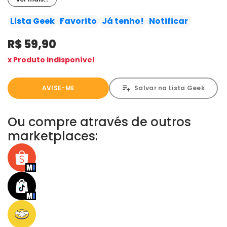
final! E o Aranha vai ter que ir de seu lar doce lar em
Manhattan até os confins do mundo, enfrentando vilões
Lista Geek
Favorito
Já tenho!
Notificar
novos e antigos, para sair dessa ileso. Ou pelo menos,
R$ 59,90
quase isso...
x Produto indisponível
AVISE-ME
Salvar na Lista Geek
Ou compre através de outros
marketplaces: