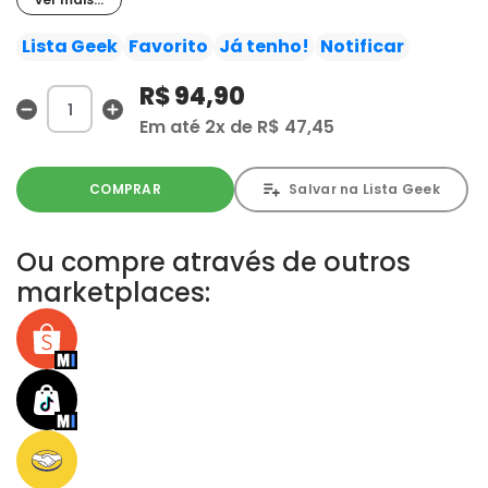
dupla, surgem questões sobre política, cultura,
sociedade e a relação de Calvin com seus pais, colegas
Lista Geek
Favorito
Já tenho!
Notificar
e professores, com a sabedoria que os tolos adultos só
R$ 94,90
conseguem traduzir como ingenuidade.
Em até
2x
de
R$ 47,45
COMPRAR
Salvar na Lista Geek
Ou compre através de outros
marketplaces: