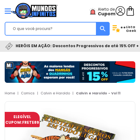
Alerta de
Cupom
Lista
**
Geek
HERÓIS EM AÇÃO: Descontos Progressivos de até 15% OFF + 
Home
|
Comics
|
Calvin e Haroldo
|
Calvin e Haroldo - Vol 11
ELEGÍVEL
CUPOM:
FRETE89