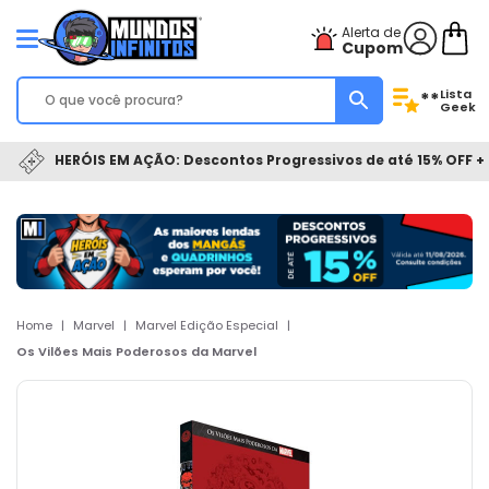
Alerta de
Cupom
Lista
**
Geek
HERÓIS EM AÇÃO: Descontos Progressivos de até 15% OFF + 
Home
|
Marvel
|
Marvel Edição Especial
|
Os Vilões Mais Poderosos da Marvel