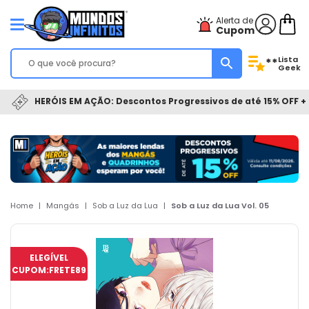
Alerta de
Cupom
Lista
**
Geek
HERÓIS EM AÇÃO: Descontos Progressivos de até 15% OFF + 
Home
|
Mangás
|
Sob a Luz da Lua
|
Sob a Luz da Lua Vol. 05
ELEGÍVEL
CUPOM:
FRETE89