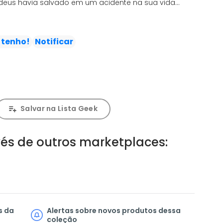
udeus havia salvado em um acidente na sua vida
o mundo, por isso, continua a procurar meios para tal.
rar com ela nessa busca. Por outro lado, ele está
 tenho!
Notificar
re ele e Fitts.
cidade Luke e Fitts juntos... Será que está rolando
Salvar na Lista Geek
és de outros marketplaces:
s da
Alertas sobre novos produtos dessa
coleção