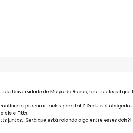
ver edições
osa da Universidade de Magia de Ranoa, era a colegial qu
, continua a procurar meios para tal. E Rudeus é obrigad
 ele e Fitts.
ts juntos... Será que está rolando algo entre esses dois?!