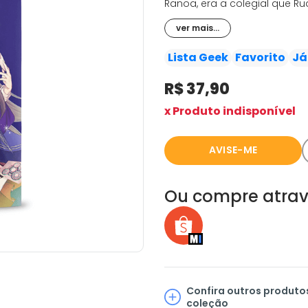
Ranoa, era a colegial que R
anterior.
ver mais...
Ela quer voltar ao seu antig
E Rudeus é obrigado a coope
Lista Geek
Favorito
Já
preocupado com a relação ent
R$ 37,90
Mas, coincidentemente, vê na 
algo entre esses dois?!
x Produto indisponível
AVISE-ME
Ou compre atrav
Confira outros produto
coleção