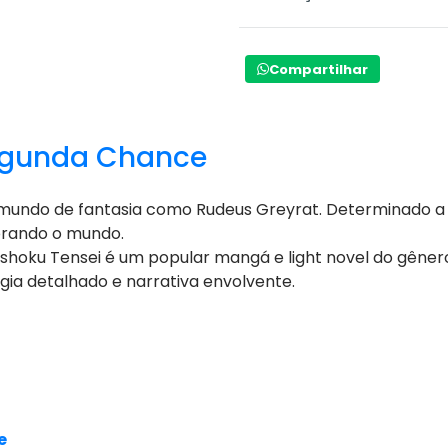
Compartilhar
egunda Chance
ndo de fantasia como Rudeus Greyrat. Determinado a não
orando o mundo.
ushoku Tensei é um popular mangá e light novel do gênero
ia detalhado e narrativa envolvente.
e