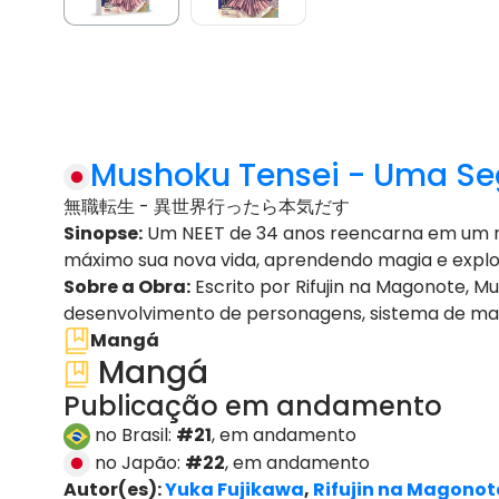
Mushoku Tensei - Uma S
無職転生 - 異世界行ったら本気だす
Sinopse:
Um NEET de 34 anos reencarna em um mu
máximo sua nova vida, aprendendo magia e expl
Sobre a Obra:
Escrito por Rifujin na Magonote, M
desenvolvimento de personagens, sistema de mag
Mangá
Mangá
Publicação em andamento
no Brasil:
#21
, em andamento
no Japão:
#22
, em andamento
Autor(es):
Yuka Fujikawa
,
Rifujin na Magonot