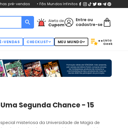
nhas pré-vendas
• Fãs Mundos Infinitos
Entre
ou
Alerta de
cadastre-se
Cupom
Lista
**
É-VENDAS
CHECKLIST
MEU MUNDO
Geek
 Uma Segunda Chance - 15
especial misteriosa da Universidade de Magia de