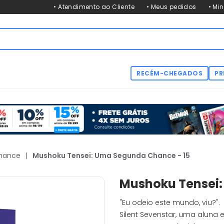
• Atendimento ao Cliente
• Meus pedidos
• Mi
RECÉM-CHEGADOS
PR
hance
|
Mushoku Tensei: Uma Segunda Chance - 15
Mushoku Tensei:
"Eu odeio este mundo, viu?".
Silent Sevenstar, uma aluna 