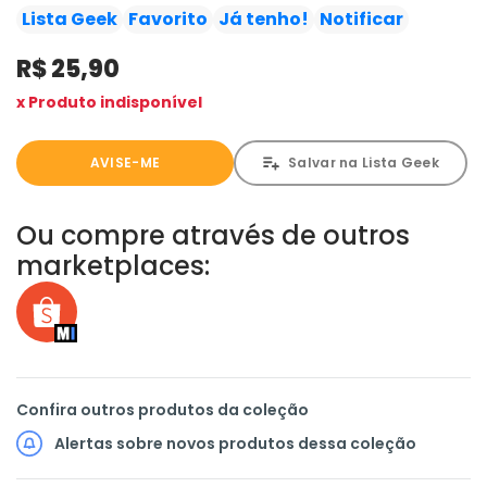
ainda maior pela captura.
Lista Geek
Favorito
Já tenho!
Notificar
R$ 25,90
x Produto indisponível
AVISE-ME
Salvar na Lista Geek
Ou compre através de outros
marketplaces:
Confira outros produtos da coleção
Alertas sobre novos produtos dessa coleção