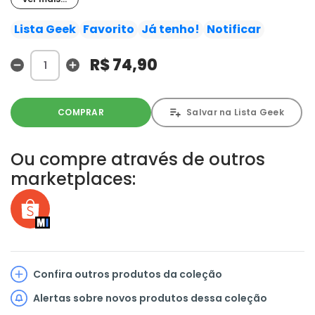
esforço de Nanami, e toma uma atitude surpreendente
que faz corações dispararem.! Neste volume, Nanami
Lista Geek
Favorito
Já tenho!
Notificar
recebe seu segundo familiar e tem sua aptidão divina
testada!
R$ 74,90
COMPRAR
Salvar na Lista Geek
Ou compre através de outros
marketplaces:
Confira outros produtos da coleção
Alertas sobre novos produtos dessa coleção