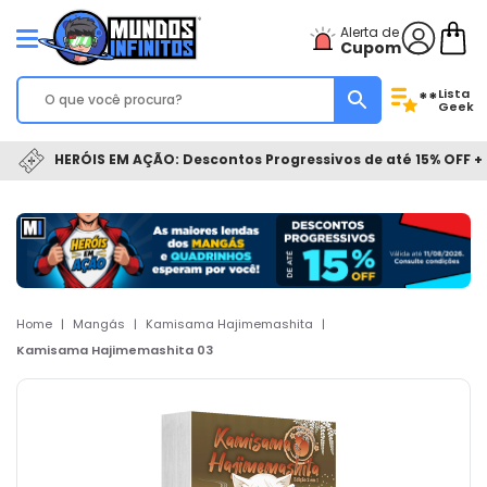
Alerta de
Cupom
Lista
**
Geek
HERÓIS EM AÇÃO: Descontos Progressivos de até 15% OFF + 
Home
|
Mangás
|
Kamisama Hajimemashita
|
Kamisama Hajimemashita 03