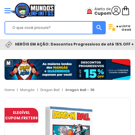
Alerta de
Cupom
Lista
**
Geek
HERÓIS EM AÇÃO: Descontos Progressivos de até 15% OFF + 
Home
|
Mangás
|
Dragon Ball
|
Dragon Ball - 36
ELEGÍVEL
CUPOM:
FRETE89