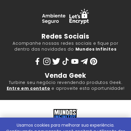
Redes Sociais
Acompanhe nossas redes sociais e fique por
dentro das novidades do
Mundos Infinitos
Venda Geek
Turbine seu negócio revendendo produtos Geek.
Entre em contato
e aproveite esta oportunidade!
Usamos cookies para melhorar sua experiência.
Mundos Infinitos - Publicações e Geek Store |
ContentStuff
Publicações e Assinaturas Ltda. CNPJ - 05.859.917/0001-60.